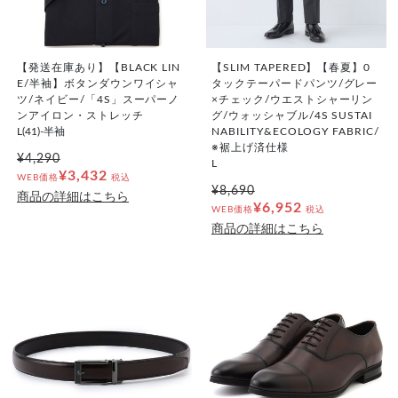
【発送在庫あり】【BLACK LIN
【SLIM TAPERED】【春夏】0
E/半袖】ボタンダウンワイシャ
タックテーパードパンツ/グレー
ツ/ネイビー/「4S」スーパーノ
×チェック/ウエストシャーリン
ンアイロン・ストレッチ
グ/ウォッシャブル/4S SUSTAI
L(41)-半袖
NABILITY&ECOLOGY FABRIC/
※裾上げ済仕様
¥4,290
L
¥3,432
WEB価格
税込
¥8,690
商品の詳細はこちら
¥6,952
WEB価格
税込
商品の詳細はこちら