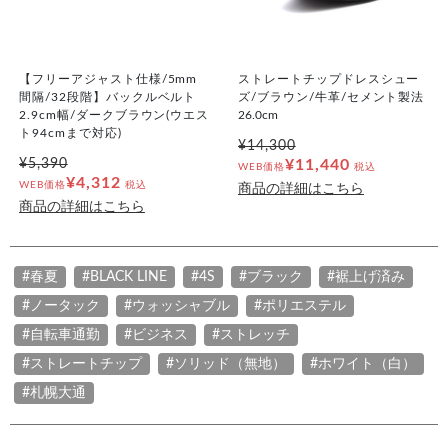
【フリーアジャスト仕様/5mm
ストレートチップドレスシュー
間隔/32段階】バックルベルト
ズ/ブラウン/牛革/セメント製法
2.9cm幅/ダークブラウン(ウエス
26.0cm
ト94cmまで対応)
¥14,300
¥5,390
¥11,440
WEB価格
税込
¥4,312
WEB価格
税込
商品の詳細はこちら
商品の詳細はこちら
#春夏
#BLACK LINE
#4S
#ブラック
#裾上げ済み
#ノータック
#ウォッシャブル
#ポリエステル
#自転車通勤
#ビジネス
#ストレッチ
#ストレートチップ
#ソリッド（無地）
#ホワイト（白）
#札幌大通