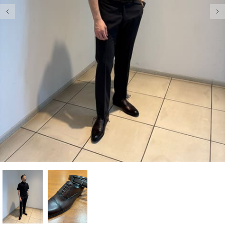
前の画像
次