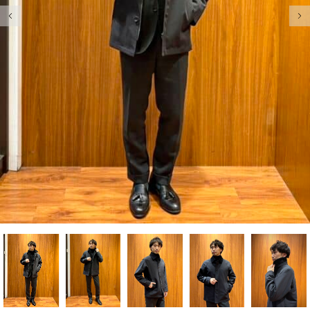
前の画像
次