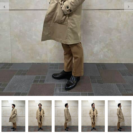
前の画像
次