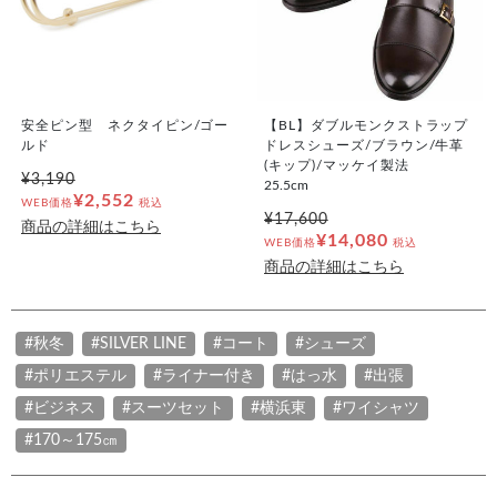
安全ピン型 ネクタイピン/ゴー
【BL】ダブルモンクストラップ
ルド
ドレスシューズ/ブラウン/牛革
(キップ)/マッケイ製法
¥3,190
25.5cm
¥2,552
WEB価格
税込
¥17,600
商品の詳細はこちら
¥14,080
WEB価格
税込
商品の詳細はこちら
#秋冬
#SILVER LINE
#コート
#シューズ
#ポリエステル
#ライナー付き
#はっ水
#出張
#ビジネス
#スーツセット
#横浜東
#ワイシャツ
#170～175㎝