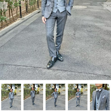
前の画像
次