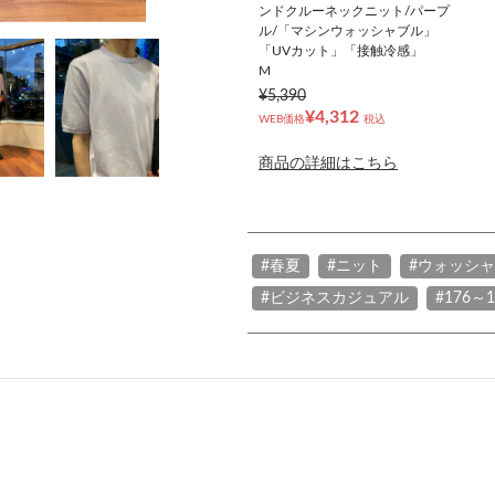
ンドクルーネックニット/パープ
ル/「マシンウォッシャブル」
「UVカット」「接触冷感」
M
¥5,390
¥4,312
WEB価格
税込
商品の詳細はこちら
#春夏
#ニット
#ウォッシ
#ビジネスカジュアル
#176～