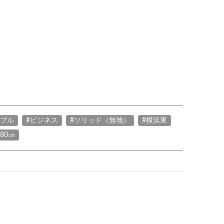
ャブル
#ビジネス
#ソリッド（無地）
#横浜東
180㎝