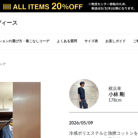
ディース
ションの選び方・着こなしコーデ
よくある質問
サイズ表
お直しガイド
ご
リング
横浜東
小林 剛
178cm
2026/05/09
冷感ポリエステルと強撚コットンを