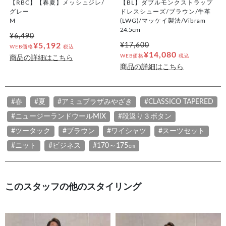
【RBC】【春夏】メッシュジレ/
【BL】ダブルモンクストラップ
グレー
ドレスシューズ/ブラウン/牛革
M
(LWG)/マッケイ製法/Vibram
24.5cm
¥6,490
¥5,192
¥17,600
WEB価格
税込
¥14,080
WEB価格
税込
商品の詳細はこちら
商品の詳細はこちら
#春
#夏
#アミュプラザみやざき
#CLASSICO TAPERED
#ニュージーランドウールMIX
#段返り３ボタン
#ツータック
#ブラウン
#ワイシャツ
#スーツセット
#ニット
#ビジネス
#170～175㎝
このスタッフの他のスタイリング