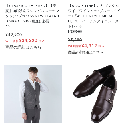
【CLASSICO TAPERED】【春
【BLACK LINE】ホリゾンタル
夏】3釦段返りシングルスーツ 2
ワイドワイシャツ/ブルー×ドビ
タック/ブラウン/NEW ZEALAN
ー/「4S HONEYCOMB MES
D WOOL MIX/裾直し必要
H」スーパーノンアイロン・ス
A5
トレッチ
M(39)-80
¥42,900
¥34,320
¥5,390
WEB価格
税込
¥4,312
WEB価格
税込
商品の詳細はこちら
商品の詳細はこちら