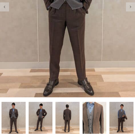
前の画像
次