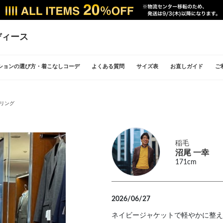
ディース
ションの選び方・着こなしコーデ
よくある質問
サイズ表
お直しガイド
ご
イリング
稲毛
沼尾 一幸
171cm
2026/06/27
ネイビージャケットで軽やかに整え