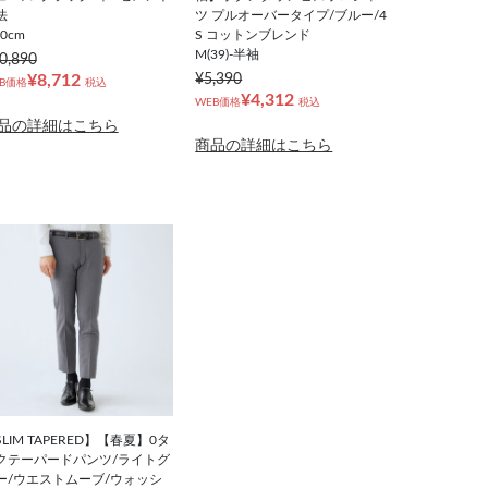
法
ツ プルオーバータイプ/ブルー/4
.0cm
S コットンブレンド
M(39)-半袖
0,890
¥8,712
¥5,390
B価格
税込
¥4,312
WEB価格
税込
品の詳細はこちら
商品の詳細はこちら
LIM TAPERED】【春夏】0タ
クテーパードパンツ/ライトグ
ー/ウエストムーブ/ウォッシ