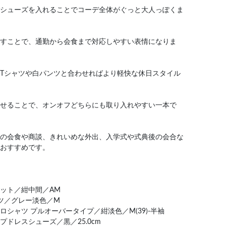
シューズを入れることでコーデ全体がぐっと大人っぽくま
すことで、通勤から会食まで対応しやすい表情になりま
Tシャツや白パンツと合わせればより軽快な休日スタイル
せることで、オンオフどちらにも取り入れやすい一本で
の会食や商談、きれいめな外出、入学式や式典後の会合な
おすすめです。
ット／紺中間／AM
ツ／グレー淡色／M
シャツ プルオーバータイプ／紺淡色／M(39)-半袖
ドレスシューズ／黒／25.0cm