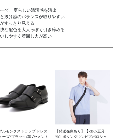
ルーで、夏らしい清潔感を演出
と抜け感のバランスが取りやすい
がすっきり見える
快な配色を大人っぽく引き締める
いしやすく着回し力が高い
ブルモンクストラップ ドレス
【発送在庫あり】【RBC/五分
ューズ/ブラック/革 /セメント
袖】ボタンダウンビズポロシャ