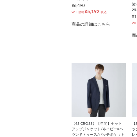
製
¥6,490
25
¥5,192
WEB価格
税込
¥1
WE
商品の詳細はこちら
商
【4S CROSS】【年間】セット
【S
アップジャケット/ネイビー×ハ
ッ
ウンドトゥース/パッチポケット
レ