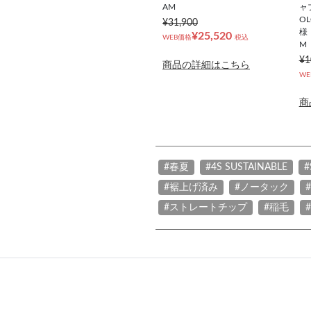
AM
ャブ
OL
¥31,900
様
¥25,520
WEB価格
税込
M
¥1
商品の詳細はこちら
WE
商
#春夏
#4S SUSTAINABLE
#
#裾上げ済み
#ノータック
#ストレートチップ
#稲毛