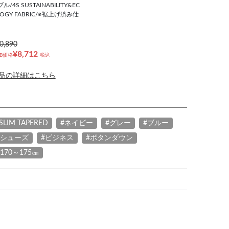
ル/4S SUSTAINABILITY&EC
OGY FABRIC/※裾上げ済み仕
0,890
¥8,712
B価格
税込
品の詳細はこちら
SLIM TAPERED
#ネイビー
#グレー
#ブルー
#シューズ
#ビジネス
#ボタンダウン
#170～175㎝