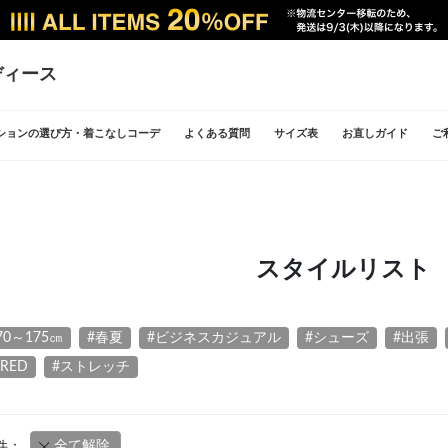
ディース
ションの選び方・着こなしコーデ
よくある質問
サイズ表
お直しガイド
ご
スタイルリスト
70～175㎝
#春夏
#ビジネスカジュアル
#シューズ
#出張
ERED
#ストレッチ
全て解除
件：