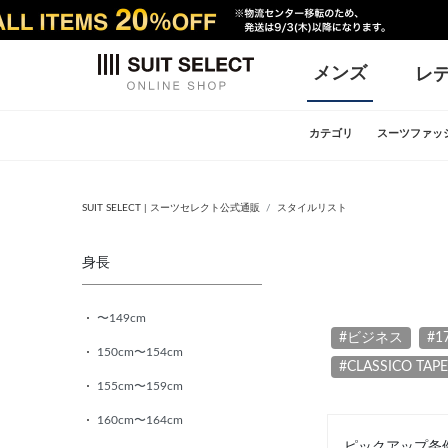
メンズ
レ
カテゴリ
スーツファッ
SUIT SELECT | スーツセレクト公式通販
スタイルリスト
身長
〜149cm
#ビジネス
#1
150cm〜154cm
#CLASSICO TAP
155cm〜159cm
160cm〜164cm
ピックアップ条