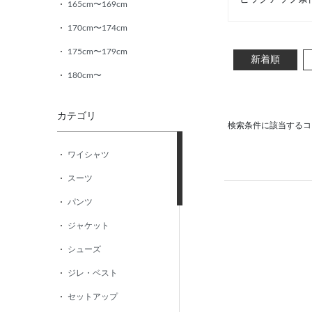
165cm〜169cm
170cm〜174cm
175cm〜179cm
新着順
180cm〜
カテゴリ
検索条件に該当するコ
ワイシャツ
スーツ
パンツ
ジャケット
シューズ
ジレ・ベスト
セットアップ