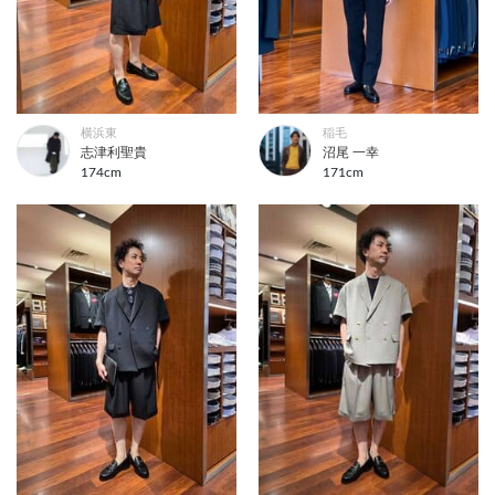
横浜東
稲毛
志津利聖貴
沼尾 一幸
174cm
171cm