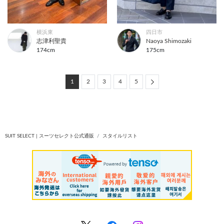
横浜東
四日市
志津利聖貴
Naoya Shimozaki
174cm
175cm
Next
1
2
3
4
5
SUIT SELECT | スーツセレクト公式通販
スタイルリスト