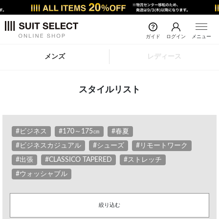
ガイド
ログイン
メニュー
メンズ
レディース
スタイルリスト
#ビジネス
#170～175㎝
#春夏
#ビジネスカジュアル
#シューズ
#リモートワーク
#出張
#CLASSICO TAPERED
#ストレッチ
#ウォッシャブル
絞り込む