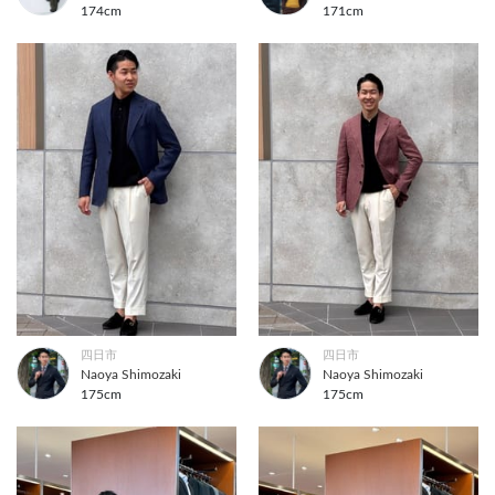
174cm
171cm
四日市
四日市
Naoya Shimozaki
Naoya Shimozaki
175cm
175cm