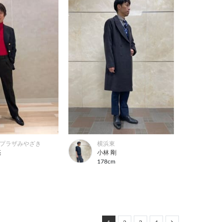
プラザみやざき
横浜東
亮
小林 剛
m
178cm