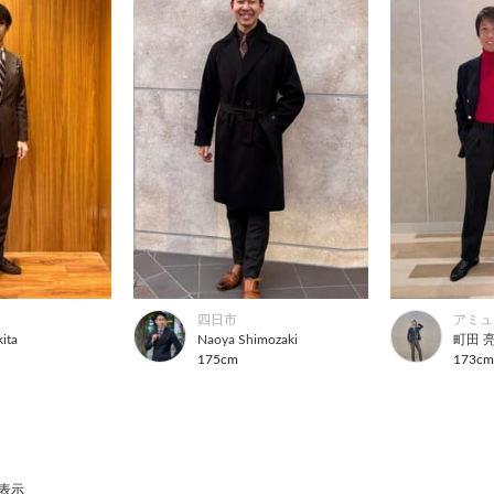
四日市
アミュ
kita
Naoya Shimozaki
町田 
175cm
173c
を表示