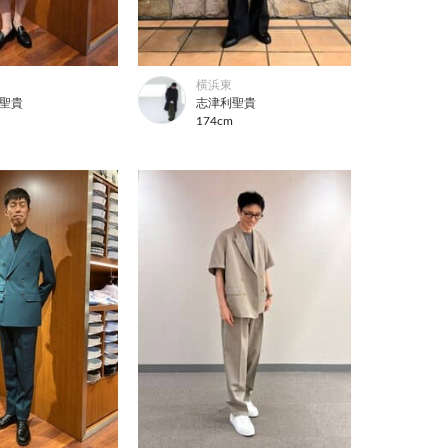
横浜東
聖貴
志津利聖貴
m
174cm