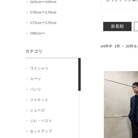
165cm〜169cm
170cm〜174cm
175cm〜179cm
新着順
180cm〜
64件中
1件 ～ 20件
カテゴリ
ワイシャツ
スーツ
パンツ
ジャケット
シューズ
ジレ・ベスト
セットアップ