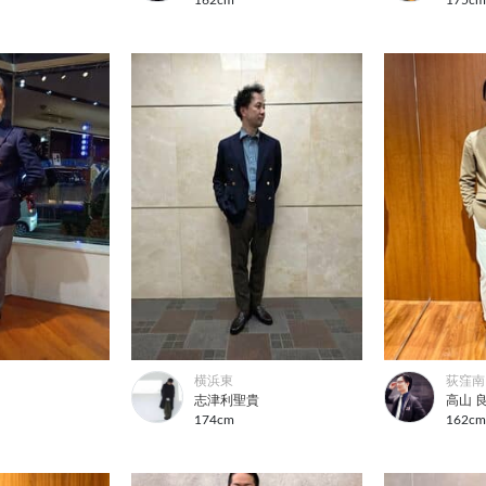
横浜東
荻窪南
志津利聖貴
高山 
174cm
162c