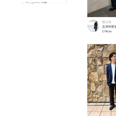
フォーマル小物
ニット・カットソー
カジュアルシャツ
横浜東
志津利聖
フォーマルタイ
174cm
ネクタイ
ベルト
ビジネス小物
バッグ
靴下
アンダーウェア
コート
オーダースーツ
オーダーシャツ