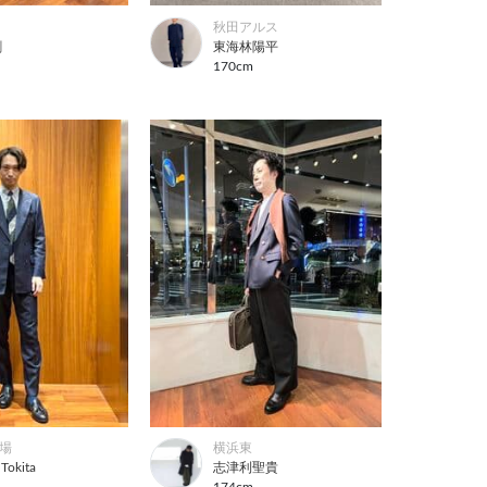
秋田アルス
剛
東海林陽平
m
170cm
場
横浜東
 Tokita
志津利聖貴
m
174cm