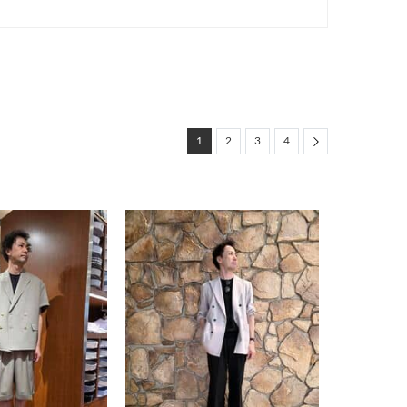
Next
1
2
3
4