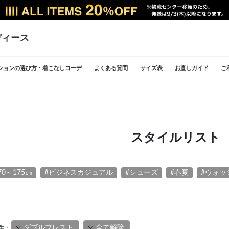
ディース
ションの選び方・着こなしコーデ
よくある質問
サイズ表
お直しガイド
ご
スタイルリスト
70～175㎝
#ビジネスカジュアル
#シューズ
#春夏
#ウォッ
ダブルブレスト
全て解除
件：