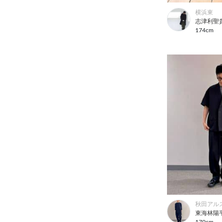
横浜東
志津利聖
174cm
秋田アル
東海林陽
170cm