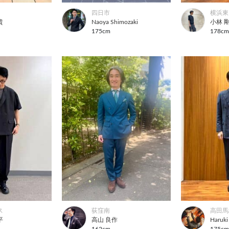
四日市
横浜東
貴
Naoya Shimozaki
小林 
175cm
178c
ス
荻窪南
高田馬
平
高山 良作
Haruki
162cm
175c