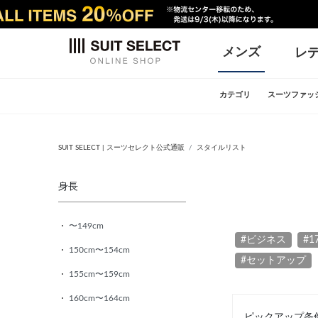
メンズ
レ
カテゴリ
スーツファッ
SUIT SELECT | スーツセレクト公式通販
スタイルリスト
身長
〜149cm
#ビジネス
#1
150cm〜154cm
#セットアップ
155cm〜159cm
160cm〜164cm
ピックアップ条