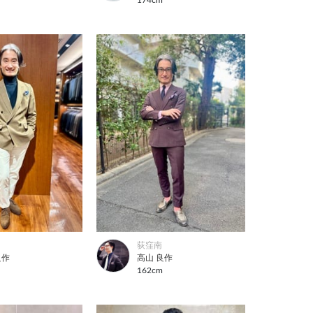
荻窪南
良作
高山 良作
m
162cm