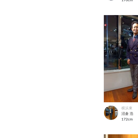
横浜東
沼倉 浩
172cm