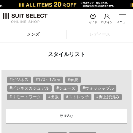
ガイド
ログイン
メニュー
メンズ
レディース
スタイルリスト
#ビジネス
#170～175㎝
#春夏
#ビジネスカジュアル
#シューズ
#ウォッシャブル
#リモートワーク
#出張
#ストレッチ
#裾上げ済み
絞り込む