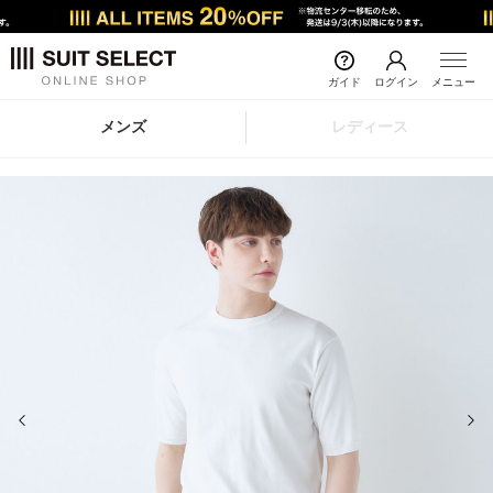
ガイド
ログイン
メニュー
メンズ
レディース
前の画像
次