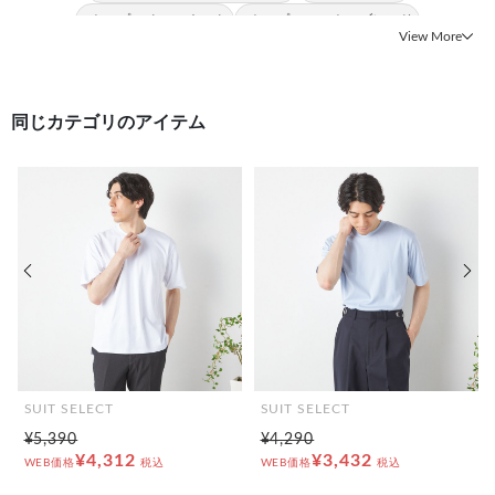
#トップス クルーネック
#トップス コットンブレンド
View More
同じカテゴリのアイテム
前の画像
次の
SUIT SELECT
SUIT SELECT
¥5,390
¥4,290
¥4,312
¥3,432
WEB価格
税込
WEB価格
税込