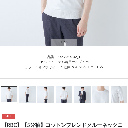
1
/13
品番：1652016-02_T
H: 179
/
モデル着用サイズ：M
カラー：オフホワイト
/
在庫
S:×
M:△
L:△
LL:△
SALE
【RBC】【5分袖】コットンブレンドクルーネックニ