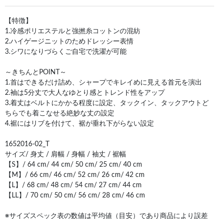
【特徴】
1.冷感ポリエステルと強撚糸コットンの混紡
2.ハイゲージニットのためドレッシー表情
3.シワになりづらくご自宅で洗濯が可能
～きちんとPOINT～
1.首はできるだけ詰め、シャープでキレイめに見える首元を演出
2.袖は5分丈で大人なゆとり感とトレンド性をアップ
3.着丈はベルトにかかる程度に設定、タックイン、タックアウトど
ちらでも着こなせる絶妙な丈の設定
4.裾にはリブを付けて、裾が垂れ下がらない設定
1652016-02_T
サイズ/ 身丈 / 肩幅 / 身幅 / 袖丈 / 裾幅
【S】/ 64 cm/ 44 cm/ 50 cm/ 25 cm/ 40 cm
【M】/ 66 cm/ 46 cm/ 52 cm/ 26 cm/ 42 cm
【L】/ 68 cm/ 48 cm/ 54 cm/ 27 cm/ 44 cm
【LL】/ 70 cm/ 50 cm/ 56 cm/ 28 cm/ 46 cm
※サイズスペック表の数値は平均値（目安）であり商品により誤差