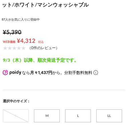
ット/ホワイト/マシンウォッシャブル
87
人がお気に入りに登録中
¥5,390
¥4,312
WEB価格
税込
（0件のレビュー）
9/3（木）以降、順次発送予定です。
なら
月々1,437円
から。分割手数料無料
選択中のサイズ：
S
M
L
LL