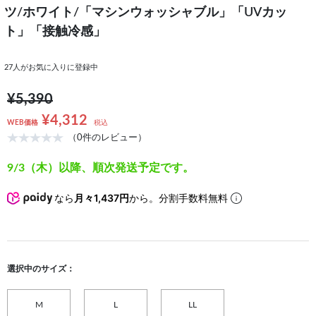
ツ/ホワイト/「マシンウォッシャブル」「UVカッ
ト」「接触冷感」
27
人がお気に入りに登録中
¥5,390
¥4,312
WEB価格
税込
（0件のレビュー）
9/3（木）以降、順次発送予定です。
なら
月々1,437円
から。分割手数料無料
選択中のサイズ：
M
L
LL