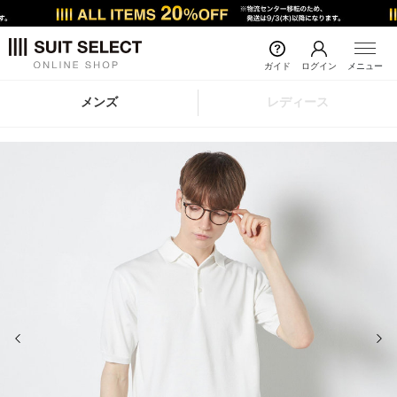
ガイド
ログイン
メニュー
メンズ
レディース
前の画像
次