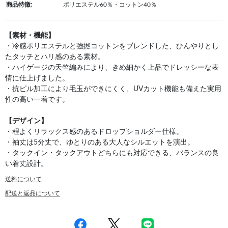
商品特徴:
ポリエステル60％・コットン40％
【素材・機能】
・冷感ポリエステルと強撚コットンをブレンドした、ひんやりとし
たタッチとハリ感のある素材。
・ハイゲージの天竺編みにより、きめ細かく上品でドレッシーな表
情に仕上げました。
・抗ピル加工により毛玉ができにくく、UVカット機能も備えた実用
性の高い一着です。
【デザイン】
・程よくリラックス感のあるドロップショルダー仕様。
・袖丈は5分丈で、ゆとりのある大人なシルエットを演出。
・タックイン・タックアウトどちらにも対応できる、バランスの良
い着丈設計。
送料について
配送と返品について