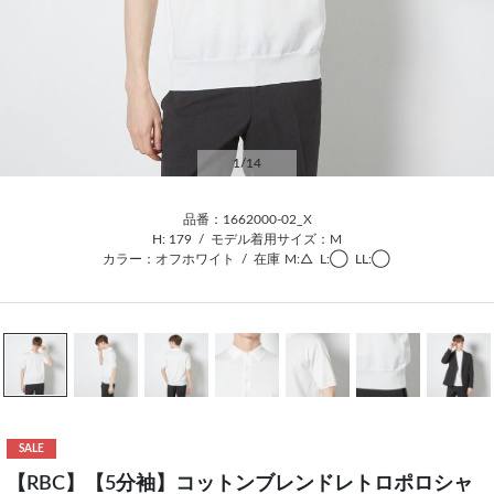
1
/14
品番：1662000-02_X
H: 179
/
モデル着用サイズ：M
カラー：オフホワイト
/
在庫
M:△
L:◯
LL:◯
SALE
【RBC】【5分袖】コットンブレンドレトロポロシャ