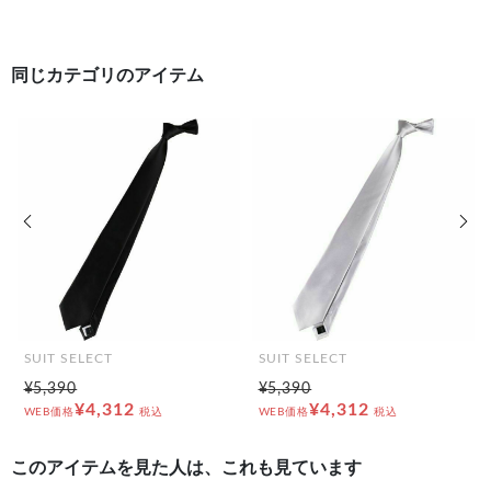
#ネクタイ BLACK LINE
同じカテゴリのアイテム
前の画像
次の
SUIT SELECT
SUIT SELECT
¥5,390
¥5,390
¥4,312
¥4,312
WEB価格
税込
WEB価格
税込
このアイテムを見た人は、これも見ています