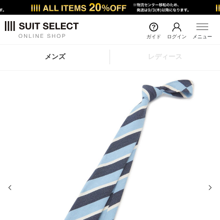
ガイド
ログイン
メニュー
メンズ
レディース
前の画像
次