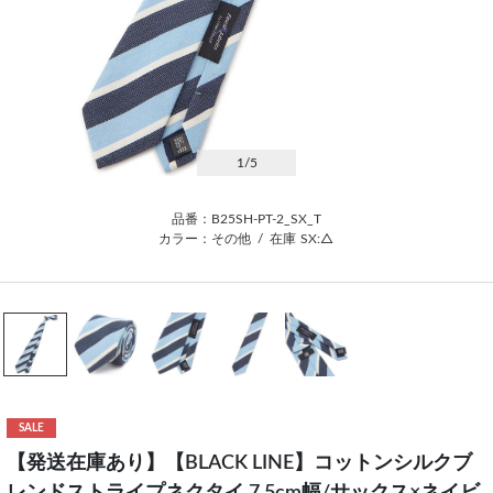
1
/5
品番：B25SH-PT-2_SX_T
カラー：その他
/
在庫
SX:△
SALE
【発送在庫あり】【BLACK LINE】コットンシルクブ