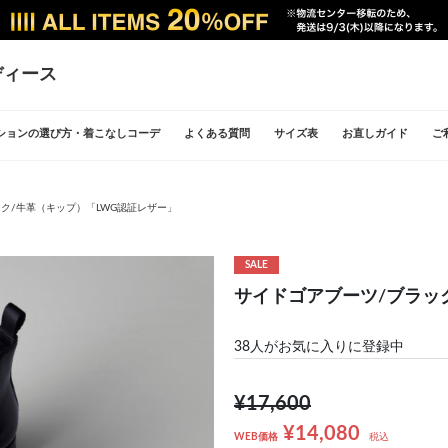
ディース
ションの選び方・着こなしコーデ
よくある質問
サイズ表
お直しガイド
ご
ク/牛革（キップ）「LWG認証レザー」
SALE
サイドゴアブーツ/ブラッ
38
人がお気に入りに登録中
¥17,600
¥14,080
WEB価格
税込