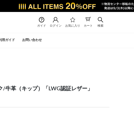
ガイド
ログイン
お気に入り
カート
検索
利用ガイド
お問い合わせ
ク/牛革（キップ）「LWG認証レザー」