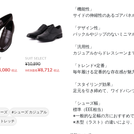
「機能性」
サイドの伸縮性のあるゴアパネ
「デザイン性」
バックルやジップのないミニマ
「汎用性」
カジュアルからドレスシーンま
T
SUIT SELECT
¥10,890
「トレンド+定番」
4,080
¥8,712
税込
WEB価格
税込
毎年履ける定番的な存在感が魅
「スタイリング効果」
足元を引き締めて、ワイドパン
「シューズ幅」
標準（EEE相当）
ューズ
#シューズ カジュアル
※一般的な足幅の方におすすめ
ストレッチ
※木型（ラスト）の違いにより