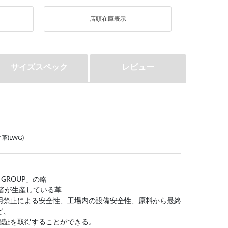
店頭在庫表示
サイズスペック
レビュー
(LWG)
G GROUP」の略
者が生産している革
用禁止による安全性、工場内の設備安全性、原料から最終
ど、
認証を取得することができる。