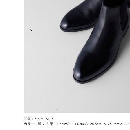
前の画像
品番：BL020-BL_X
カラー：黒
/
在庫
24.5cm:△
25.0cm:△
25.5cm:△
26.0cm:△
26