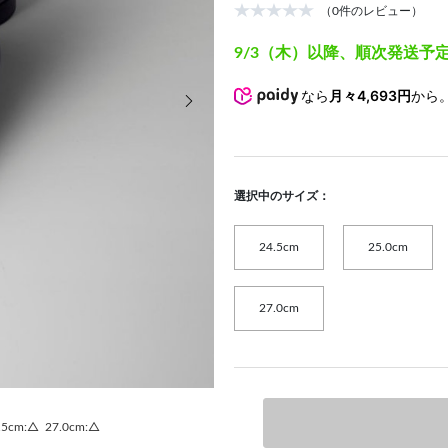
（0件のレビュー）
9/3（木）以降、順次発送予
次の画像
なら
月々4,693円
から
選択中のサイズ：
24.5cm
25.0cm
27.0cm
.5cm:△
27.0cm:△