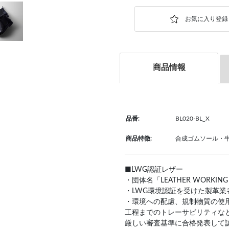
商品情報
品番:
BL020-BL_X
商品特徴:
合成ゴムソール・牛革
■LWG認証レザー
・団体名「LEATHER WORKIN
・LWG環境認証を受けた製革業
・環境への配慮、規制物質の使
工程までのトレーサビリティな
厳しい審査基準に合格発表して