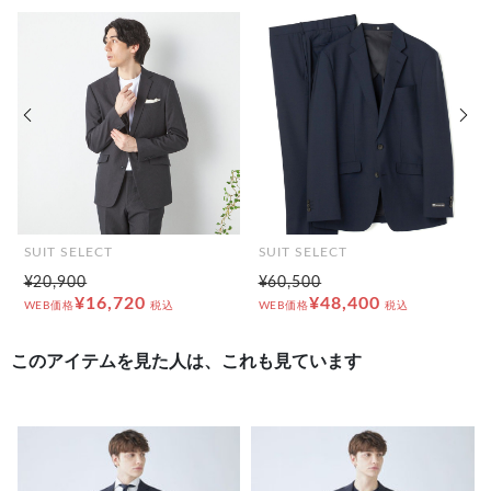
前の画像
次の
SUIT SELECT
SUIT SELECT
¥20,900
¥60,500
¥16,720
¥48,400
WEB価格
税込
WEB価格
税込
このアイテムを見た人は、これも見ています