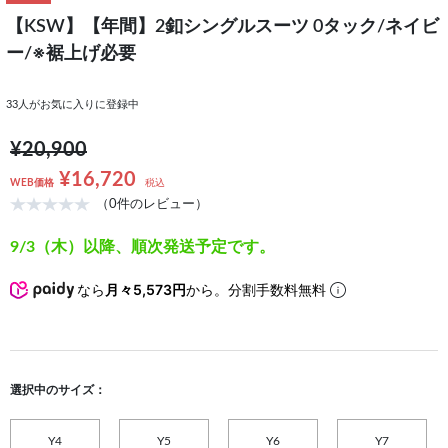
【KSW】【年間】2釦シングルスーツ 0タック/ネイビ
ー/※裾上げ必要
33
人がお気に入りに登録中
¥20,900
¥16,720
WEB価格
税込
（0件のレビュー）
9/3（木）以降、順次発送予定です。
なら
月々5,573円
から。分割手数料無料
選択中のサイズ：
Y4
Y5
Y6
Y7