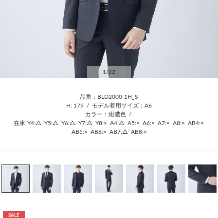
1
/22
品番：BLD2000-1H_S
H: 179
/
モデル着用サイズ：A6
カラー：紺濃色
/
在庫
Y4:△
Y5:△
Y6:△
Y7:△
Y8:×
A4:△
A5:×
A6:×
A7:×
A8:×
AB4:×
AB5:×
AB6:×
AB7:△
AB8:×
SALE