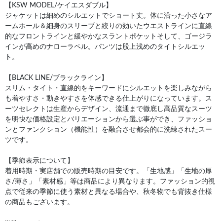
【KSW MODEL/ケイエスダブル】
ジャケットは細めのシルエットでショート丈。体に沿った小さなア
ームホール＆細身のスリーブと絞りの効いたウエストラインに直線
的なフロントラインと緩やかなスラントポケットそして、ゴージラ
インが高めのナローラペル。パンツは股上浅めのタイトシルエッ
ト。
【BLACK LINE/ブラックライン】
スリム・タイト・直線的をキーワードにシルエットを楽しみながら
も着やすさ・動きやすさを体感できる仕上がりになっています。ス
ーツセレクトは生産からデザイン、流通まで徹底し高品質なスーツ
を明快な価格設定とバリエーションから選ぶ事ができ、ファッショ
ンとファンクション（機能性）を融合させ都会的に洗練されたスー
ツです。
【季節表示について】
着用時期・実店舗での販売時期の目安です。「生地感」「生地の厚
さ/薄さ」「素材感」等は商品により異なります。ファッション的視
点で従来の季節に使う素材と異なる場合や、秋冬物でも背抜き仕様
の商品もございます。