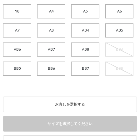
Y8
A4
A5
A6
A7
A8
AB4
AB5
AB6
AB7
AB8
BB4
BB5
BB6
BB7
BB8
お直しを選択する
サイズを選択してください