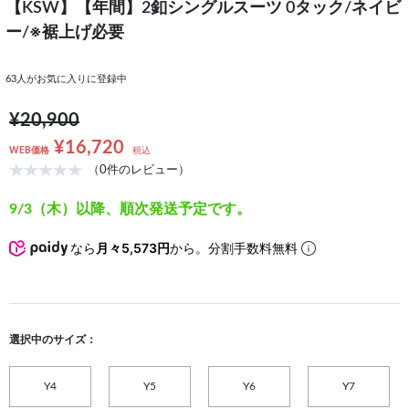
【KSW】【年間】2釦シングルスーツ 0タック/ネイビ
ー/※裾上げ必要
63
人がお気に入りに登録中
¥20,900
¥16,720
WEB価格
税込
（0件のレビュー）
9/3（木）以降、順次発送予定です。
なら
月々5,573円
から。分割手数料無料
選択中のサイズ：
Y4
Y5
Y6
Y7