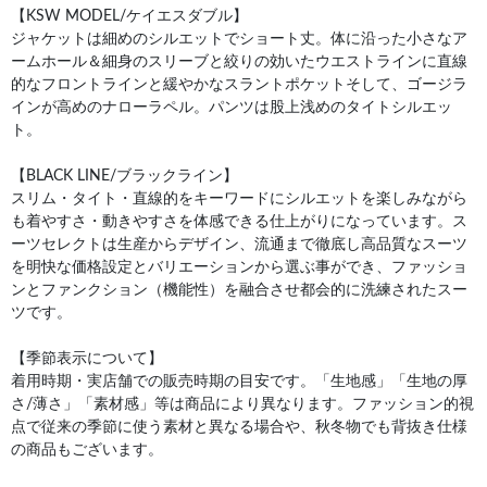
【KSW MODEL/ケイエスダブル】
ジャケットは細めのシルエットでショート丈。体に沿った小さなア
ームホール＆細身のスリーブと絞りの効いたウエストラインに直線
的なフロントラインと緩やかなスラントポケットそして、ゴージラ
インが高めのナローラペル。パンツは股上浅めのタイトシルエッ
ト。
【BLACK LINE/ブラックライン】
スリム・タイト・直線的をキーワードにシルエットを楽しみながら
も着やすさ・動きやすさを体感できる仕上がりになっています。ス
ーツセレクトは生産からデザイン、流通まで徹底し高品質なスーツ
を明快な価格設定とバリエーションから選ぶ事ができ、ファッショ
ンとファンクション（機能性）を融合させ都会的に洗練されたスー
ツです。
【季節表示について】
着用時期・実店舗での販売時期の目安です。「生地感」「生地の厚
さ/薄さ」「素材感」等は商品により異なります。ファッション的視
点で従来の季節に使う素材と異なる場合や、秋冬物でも背抜き仕様
の商品もございます。