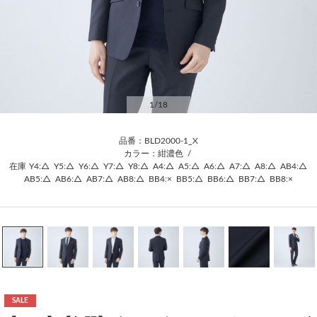
1
/18
品番：BLD2000-1_X
カラー：紺濃色
/
在庫
Y4:△
Y5:△
Y6:△
Y7:△
Y8:△
A4:△
A5:△
A6:△
A7:△
A8:△
AB4:△
AB5:△
AB6:△
AB7:△
AB8:△
BB4:×
BB5:△
BB6:△
BB7:△
BB8:×
SALE