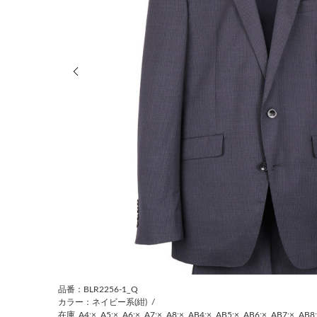
前の画像
品番：BLR2256-1_Q
カラー：ネイビー系(紺)
/
在庫
A4:×
A5:×
A6:×
A7:×
A8:×
AB4:×
AB5:×
AB6:×
AB7:×
AB8: