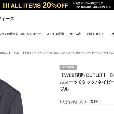
ディース
ションの選び方・着こなしコーデ
よくある質問
サイズ表
お直しガイド
ご
OUTLET】【KSW】【春夏】スペアパンツ付き/2釦シングルスーツ 0タック/ネイビー×ストライプ/SUP
SOLDOUT
【WEB限定/OUTLET
ルスーツ 0タック/ネイビー×
ブル
9
人がお気に入りに登録中