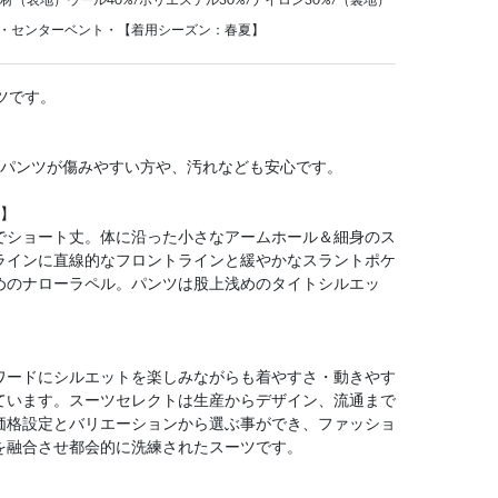
%・センターベント・【着用シーズン：春夏】
ツです。
、パンツが傷みやすい方や、汚れなども安心です。
ル】
でショート丈。体に沿った小さなアームホール＆細身のス
ラインに直線的なフロントラインと緩やかなスラントポケ
めのナローラペル。パンツは股上浅めのタイトシルエッ
】
ワードにシルエットを楽しみながらも着やすさ・動きやす
ています。スーツセレクトは生産からデザイン、流通まで
価格設定とバリエーションから選ぶ事ができ、ファッショ
を融合させ都会的に洗練されたスーツです。