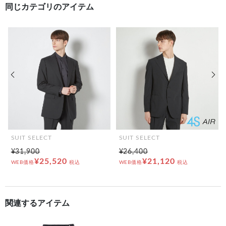
同じカテゴリのアイテム
前の画像
次の
SUIT SELECT
SUIT SELECT
¥31,900
¥26,400
¥25,520
¥21,120
WEB価格
税込
WEB価格
税込
関連するアイテム