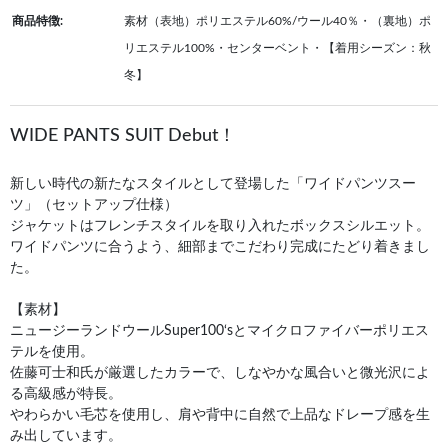
商品特徴:
素材（表地）ポリエステル60%/ウール40％・（裏地）ポ
リエステル100%・センターベント・【着用シーズン：秋
冬】
WIDE PANTS SUIT Debut！
新しい時代の新たなスタイルとして登場した「ワイドパンツスー
ツ」（セットアップ仕様）
ジャケットはフレンチスタイルを取り入れたボックスシルエット。
ワイドパンツに合うよう、細部までこだわり完成にたどり着きまし
た。
【素材】
ニュージーランドウールSuper100‘sとマイクロファイバーポリエス
テルを使用。
佐藤可士和氏が厳選したカラーで、しなやかな風合いと微光沢によ
る高級感が特長。
やわらかい毛芯を使用し、肩や背中に自然で上品なドレープ感を生
み出しています。