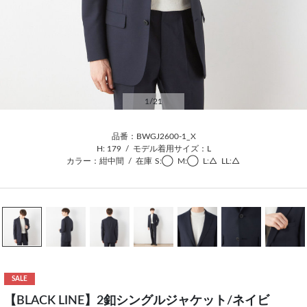
1
/21
品番：BWGJ2600-1_X
H: 179
/
モデル着用サイズ：L
カラー：紺中間
/
在庫
S:◯
M:◯
L:△
LL:△
SALE
【BLACK LINE】2釦シングルジャケット/ネイビ