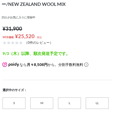
ー/NEW ZEALAND WOOL MIX
23
人がお気に入りに登録中
¥31,900
¥25,520
WEB価格
税込
（0件のレビュー）
9/3（木）以降、順次発送予定です。
なら
月々8,506円
から。分割手数料無料
選択中のサイズ：
S
M
L
LL