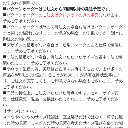
お手入れが簡単です。
■
パターンオーダーはご注文から3週間以降の発送予定です。
■パターンオーダーの
ご注文はクレジットのみの販売
になります。
予めご了承ください。
■パターンオーダー以外の同時注文の場合お届けはパターンオーダ
ーと同じお届けになります。お急ぎの場合、お手数ですが、別々に
御注文お願い致します。
■デザインの指定がない場合は「通常」マークのある仕様で縫製し
ます。予めご了承ください。
■寸法の指定がない場合、御注文いただいたサイズの基本寸法で縫
製いたします。予めご了承ください。
■小ロット生産の為、実店舗と在庫を共有することで、より多くの
商品をWEB上でお選びすることが出来ますが共有在庫状況等によ
り、ご注文が完了しても、ご用意できない場合もございます。予め
ご了承ください。
■商品の特性上、ご注文いただいた時点でキャンセル・サイズ変
更・仕様変更・返品・交換はいたしかねます。予めご了承くださ
い。
【サイズについて】
スーツやパンツのサイズ確認は、直立姿勢だけではなく、椅子に座
った時の負荷。しゃがんだ時の負荷を考えたサイズ選びを必ずお願