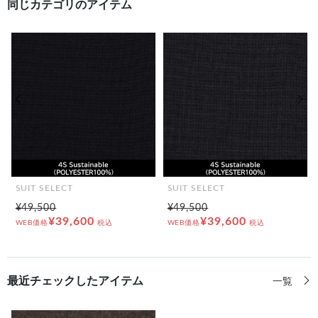
同じカテゴリのアイテム
前の画像
次の
SUIT SELECT
SUIT SELECT
¥49,500
¥49,500
¥39,600
¥39,600
WEB価格
税込
WEB価格
税込
最近チェックしたアイテム
一覧