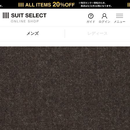
ガイド
ログイン
メニュー
メンズ
レディース
前の画像
次