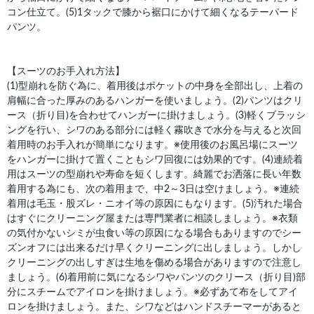
コン仕立て。(5)1タックで膝から裾口にかけて細くなるテーパード
パンツ。
【スーツのお手入れ方法】
(1)型崩れを防ぐ為に、着用後はポケットの中身を全部出し、上着の
肩幅に合った厚みのあるハンガーを使いましょう。(2)パンツはクリ
ース（折り目)を合わせてハンガーに掛けましょう。(3)軽くブラッシ
ングを行い、シワのある部分には軽く霧吹きで水分を与えると次回
着用時のお手入れが簡単になります。※使用後のお風呂場にスーツ
をハンガーに掛けて置くこともシワ回復には効果的です。(4)連続着
用はスーツの型崩れや寿命を短くします。綺麗でお洒落に長い年数
着用する為にも、次の着用まで、中2～3日は空けましょう。※連続
着用は毛玉・股ズレ・ニオイ等の原因にもなります。(5)汚れた場合
はすぐにクリーニング屋または専門業者に相談しましょう。※衣類
の気付かないシミが虫食い等の原因になる場合もありますのでシー
ズンオフには出来るだけ早くクリーニングに出しましょう。しかし
クリーニングの出しすぎは生地を傷める場合がありますので注意し
ましょう。(6)着用前に気になるシワやパンツのクリース（折り目)部
分にスチームでアイロンを掛けましょう。※必ずあて布をしてアイ
ロンを掛けましょう。また、シワなどはハンドスチーマーがあると