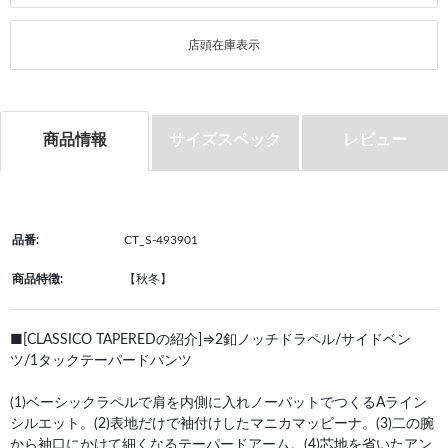
店頭在庫表示
商品情報
サイズスペック
レビュー
品番:
CT_S-493901
商品特徴:
【秋冬】
■[CLASSICO TAPEREDの紹介]⇒2釦ノッチドラペル/サイドベン
ツ/1タックテーパードパンツ
(1)ベーシックラペルで肩を内側に入れノーパットでつくるAライン
シルエット。(2)表地だけで袖付けしたマニカマッピーナ。(3)二の腕
から袖口にかけて細くなるテーパードアーム。(4)芯地を省いたアン