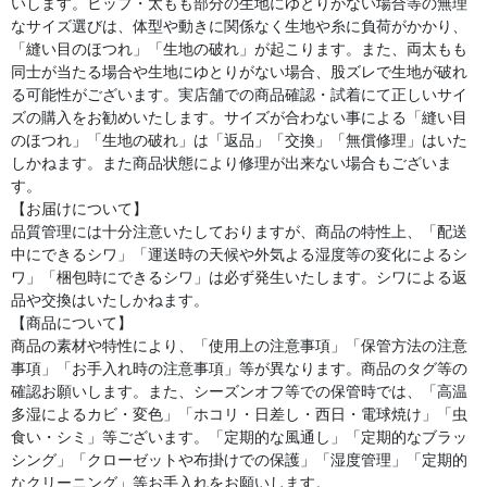
いします。ヒップ・太もも部分の生地にゆとりがない場合等の無理
なサイズ選びは、体型や動きに関係なく生地や糸に負荷がかかり、
「縫い目のほつれ」「生地の破れ」が起こります。また、両太もも
同士が当たる場合や生地にゆとりがない場合、股ズレで生地が破れ
る可能性がございます。実店舗での商品確認・試着にて正しいサイ
ズの購入をお勧めいたします。サイズが合わない事による「縫い目
のほつれ」「生地の破れ」は「返品」「交換」「無償修理」はいた
しかねます。また商品状態により修理が出来ない場合もございま
す。
【お届けについて】
品質管理には十分注意いたしておりますが、商品の特性上、「配送
中にできるシワ」「運送時の天候や外気よる湿度等の変化によるシ
ワ」「梱包時にできるシワ」は必ず発生いたします。シワによる返
品や交換はいたしかねます。
【商品について】
商品の素材や特性により、「使用上の注意事項」「保管方法の注意
事項」「お手入れ時の注意事項」等が異なります。商品のタグ等の
確認お願いします。また、シーズンオフ等での保管時では、「高温
多湿によるカビ・変色」「ホコリ・日差し・西日・電球焼け」「虫
食い・シミ」等ございます。「定期的な風通し」「定期的なブラッ
シング」「クローゼットや布掛けでの保護」「湿度管理」「定期的
なクリーニング」等お手入れをお願いします。