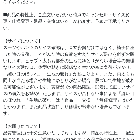
ご了承ください。
■商品の特性上、ご注文いただいた時点でキャンセル・サイズ変
更・仕様変更・返品・交換はいたしかねます。予めご了承くださ
い。
【サイズについて】
スーツやパンツのサイズ確認は、直立姿勢だけではなく、椅子に座
った時の負荷。しゃがんだ時の負荷を考えたサイズ選びを必ずお願
いします。ヒップ・太もも部分の生地にゆとりがない場合等の無理
なサイズ選びは、体型や動きに関係なく生地や糸に負荷がかかり、
「縫い目のほつれ」「生地の破れ」が起こります。また、両太もも
同士が当たる場合や生地にゆとりがない場合、股ズレで生地が破れ
る可能性がございます。実店舗での商品確認・試着にて正しいサイ
ズの購入をお勧めいたします。サイズが合わない事による「縫い目
のほつれ」「生地の破れ」は「返品」「交換」「無償修理」はいた
しかねます。また商品状態により修理が出来ない場合もございま
す。
【お届けについて】
品質管理には十分注意いたしておりますが、商品の特性上、「配送
中にできるシワ」「運送時の天候や外気よる湿度等の変化によるシ