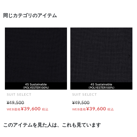
同じカテゴリのアイテム
前の画像
次の
SUIT SELECT
SUIT SELECT
¥49,500
¥49,500
¥39,600
¥39,600
WEB価格
税込
WEB価格
税込
このアイテムを見た人は、これも見ています