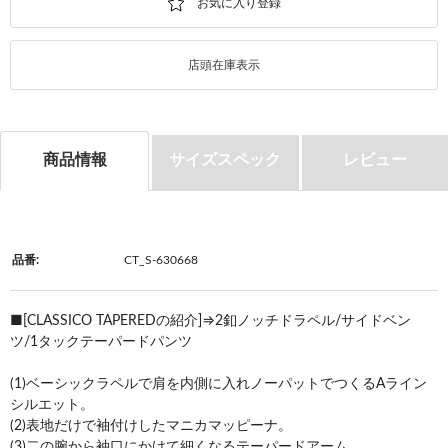
店頭在庫表示
商品情報
サイズスペック
レビュー
品番:
CT_S-630668
■[CLASSICO TAPEREDの紹介]⇒2釦ノッチドラペル/サイドベン
ツ/1タックテーパードパンツ
(1)ベーシックラペルで肩を内側に入れノーパットでつくるAライン
シルエット。
(2)表地だけで袖付けしたマニカマッピーナ。
(3)二の腕から袖口にかけて細くなるテーパードアーム。