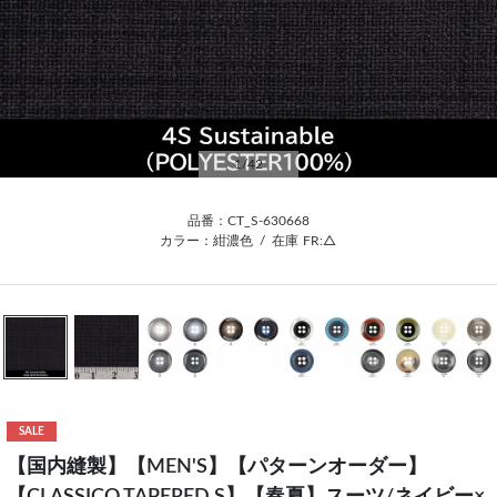
1
/42
品番：CT_S-630668
カラー：紺濃色
/
在庫
FR:△
SALE
【国内縫製】【MEN'S】【パターンオーダー】