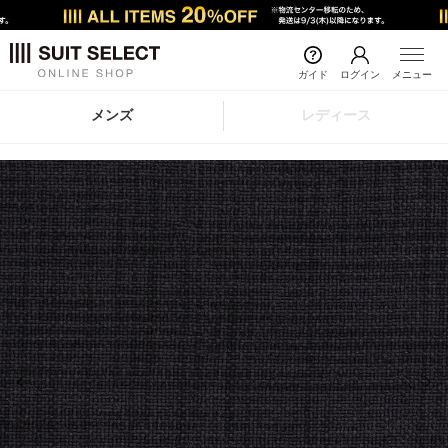
ガイド
ログイン
メニュー
メンズ
レディース
前の画像
次