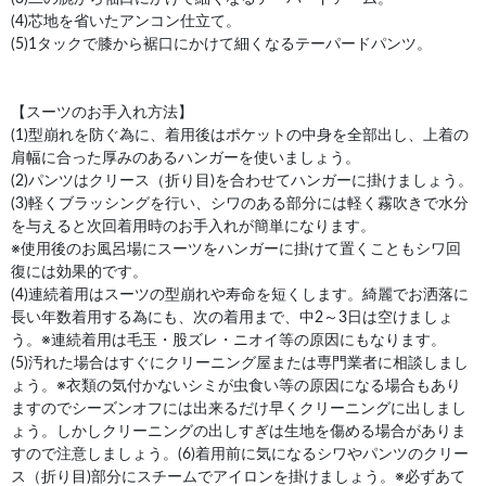
(4)芯地を省いたアンコン仕立て。
(5)1タックで膝から裾口にかけて細くなるテーパードパンツ。
【スーツのお手入れ方法】
(1)型崩れを防ぐ為に、着用後はポケットの中身を全部出し、上着の
肩幅に合った厚みのあるハンガーを使いましょう。
(2)パンツはクリース（折り目)を合わせてハンガーに掛けましょう。
(3)軽くブラッシングを行い、シワのある部分には軽く霧吹きで水分
を与えると次回着用時のお手入れが簡単になります。
※使用後のお風呂場にスーツをハンガーに掛けて置くこともシワ回
復には効果的です。
(4)連続着用はスーツの型崩れや寿命を短くします。綺麗でお洒落に
長い年数着用する為にも、次の着用まで、中2～3日は空けましょ
う。※連続着用は毛玉・股ズレ・ニオイ等の原因にもなります。
(5)汚れた場合はすぐにクリーニング屋または専門業者に相談しまし
ょう。※衣類の気付かないシミが虫食い等の原因になる場合もあり
ますのでシーズンオフには出来るだけ早くクリーニングに出しまし
ょう。しかしクリーニングの出しすぎは生地を傷める場合がありま
すので注意しましょう。(6)着用前に気になるシワやパンツのクリー
ス（折り目)部分にスチームでアイロンを掛けましょう。※必ずあて