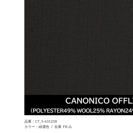
前の画像
品番：CT_S-631258
カラー：緑濃色
/
在庫
FR:△