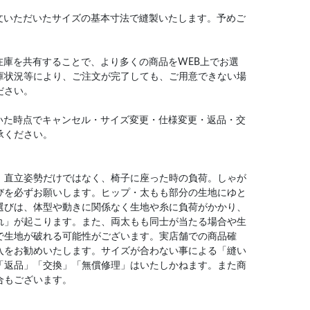
文いただいたサイズの基本寸法で縫製いたします。予めご
在庫を共有することで、より多くの商品をWEB上でお選
庫状況等により、ご注文が完了しても、ご用意できない場
ださい。
いた時点でキャンセル・サイズ変更・仕様変更・返品・交
承ください。
、直立姿勢だけではなく、椅子に座った時の負荷。しゃが
びを必ずお願いします。ヒップ・太もも部分の生地にゆと
選びは、体型や動きに関係なく生地や糸に負荷がかかり、
れ」が起こります。また、両太もも同士が当たる場合や生
で生地が破れる可能性がございます。実店舗での商品確
入をお勧めいたします。サイズが合わない事による「縫い
「返品」「交換」「無償修理」はいたしかねます。また商
合もございます。