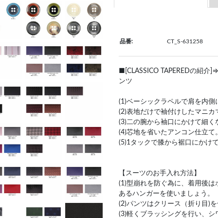
品番:
CT_S-631258
■[CLASSICO TAPERED
ンツ
(1)ベーシックラペルで肩を内
(2)表地だけで袖付けしたマニ
(3)二の腕から袖口にかけて細
(4)芯地を省いたアンコン仕立て
(5)1タックで膝から裾口にか
【スーツのお手入れ方法】
(1)型崩れを防ぐ為に、着用後
あるハンガーを使いましょう。
(2)パンツはクリース（折り目
(3)軽くブラッシングを行い、