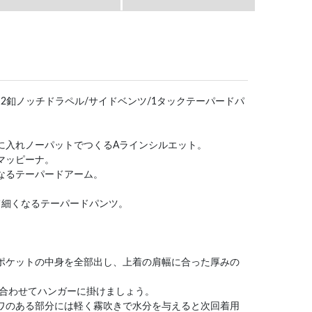
の紹介]⇒2釦ノッチドラペル/サイドベンツ/1タックテーパードパ
側に入れノーパットでつくるAラインシルエット。
カマッピーナ。
くなるテーパードアーム。
。
けて細くなるテーパードパンツ。
はポケットの中身を全部出し、上着の肩幅に合った厚みの
)を合わせてハンガーに掛けましょう。
シワのある部分には軽く霧吹きで水分を与えると次回着用