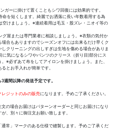
。
ハンガーに掛けて置くこともシワ回復には効果的です。
や寿命を短くします。綺麗でお洒落に長い年数着用する為
は空けましょう。※連続着用は毛玉・股ズレ・ニオイ等の
ニング屋または専門業者に相談しましょう。※衣類の気付か
る場合もありますのでシーズンオフには出来るだけ早くク
かしクリーニングの出しすぎは生地を傷める場合がありま
用前に気になるシワやパンツのクリース（折り目)部分にス
う。※必ずあて布をしてアイロンを掛けましょう。また、
あるとお手入れが簡単です。
ら3週間以降の発送予定です。
クレジットのみの販売
になります。予めご了承ください。
注文の場合お届けはパターンオーダーと同じお届けになり
すが、別々に御注文お願い致します。
「通常」マークのある仕様で縫製します。予めご了承くだ