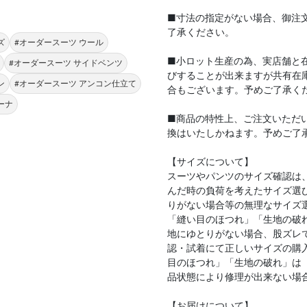
■寸法の指定がない場合、御注
了承ください。
ズ
#オーダースーツ ウール
■小ロット生産の為、実店舗と
#オーダースーツ サイドベンツ
びすることが出来ますが共有在
ン
#オーダースーツ アンコン仕立て
合もございます。予めご了承く
ーナ
■商品の特性上、ご注文いただ
換はいたしかねます。予めご了
【サイズについて】
スーツやパンツのサイズ確認は
んだ時の負荷を考えたサイズ選
りがない場合等の無理なサイズ
「縫い目のほつれ」「生地の破
地にゆとりがない場合、股ズレ
認・試着にて正しいサイズの購
目のほつれ」「生地の破れ」は
品状態により修理が出来ない場
【お届けについて】