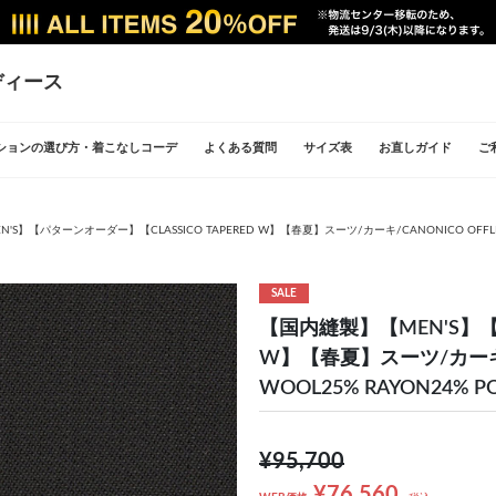
ディース
ションの選び方・着こなしコーデ
よくある質問
サイズ表
お直しガイド
ご
S】【パターンオーダー】【CLASSICO TAPERED W】【春夏】スーツ/カーキ/CANONICO OFFLIMITS (
SALE
【国内縫製】【MEN'S】【パ
W】【春夏】スーツ/カーキ/CAN
WOOL25% RAYON24% P
¥95,700
¥76,560