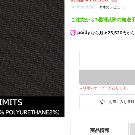
WEB価格
税込
（0件のレビュー）
ご注文から3週間以降の発送
次の画像
なら
月々25,520円
か
未確定のオーダーがあります。
商品情報