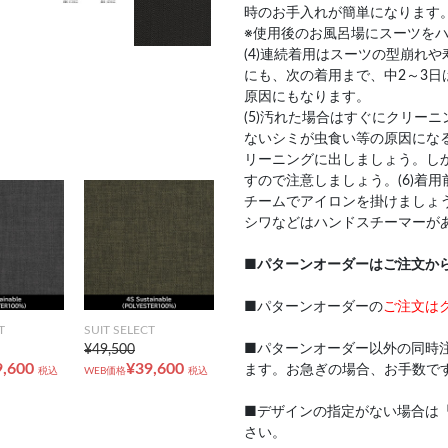
時のお手入れが簡単になります
※使用後のお風呂場にスーツを
(4)連続着用はスーツの型崩れ
にも、次の着用まで、中2～3日
原因にもなります。
(5)汚れた場合はすぐにクリー
ないシミが虫食い等の原因にな
リーニングに出しましょう。し
すので注意しましょう。(6)着
チームでアイロンを掛けましょ
シワなどはハンドスチーマーが
■
パターンオーダーはご注文か
■パターンオーダーの
ご注文は
T
SUIT SELECT
■パターンオーダー以外の同時
¥49,500
9,600
¥39,600
ます。お急ぎの場合、お手数で
税込
WEB価格
税込
■デザインの指定がない場合は
さい。