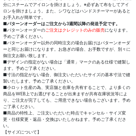
分にスチームでアイロンを掛けましょう。※必ずあて布をしてアイ
ロンを掛けましょう。また、シワなどはハンドスチーマーがあると
お手入れが簡単です。
■
パターンオーダーはご注文から3週間以降の発送予定です。
■パターンオーダーの
ご注文はクレジットのみの販売
になります。
予めご了承ください。
■パターンオーダー以外の同時注文の場合お届けはパターンオーダ
ーと同じお届けになります。お急ぎの場合、お手数ですが、別々に
御注文お願い致します。
■デザインの指定がない場合は「通常」マークのある仕様で縫製し
ます。予めご了承ください。
■寸法の指定がない場合、御注文いただいたサイズの基本寸法で縫
製いたします。予めご了承ください。
■小ロット生産の為、実店舗と在庫を共有することで、より多くの
商品をWEB上でお選びすることが出来ますが共有在庫状況等によ
り、ご注文が完了しても、ご用意できない場合もございます。予め
ご了承ください。
■商品の特性上、ご注文いただいた時点でキャンセル・サイズ変
更・仕様変更・返品・交換はいたしかねます。予めご了承くださ
い。
【サイズについて】