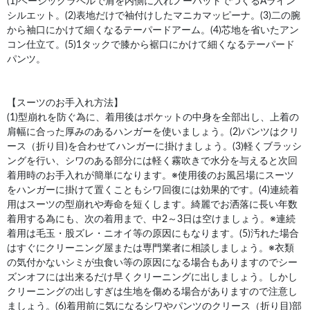
(1)ベーシックラペルで肩を内側に入れノーパットでつくるAライン
シルエット。(2)表地だけで袖付けしたマニカマッピーナ。(3)二の腕
から袖口にかけて細くなるテーパードアーム。(4)芯地を省いたアン
コン仕立て。(5)1タックで膝から裾口にかけて細くなるテーパード
パンツ。
【スーツのお手入れ方法】
(1)型崩れを防ぐ為に、着用後はポケットの中身を全部出し、上着の
肩幅に合った厚みのあるハンガーを使いましょう。(2)パンツはクリ
ース（折り目)を合わせてハンガーに掛けましょう。(3)軽くブラッシ
ングを行い、シワのある部分には軽く霧吹きで水分を与えると次回
着用時のお手入れが簡単になります。※使用後のお風呂場にスーツ
をハンガーに掛けて置くこともシワ回復には効果的です。(4)連続着
用はスーツの型崩れや寿命を短くします。綺麗でお洒落に長い年数
着用する為にも、次の着用まで、中2～3日は空けましょう。※連続
着用は毛玉・股ズレ・ニオイ等の原因にもなります。(5)汚れた場合
はすぐにクリーニング屋または専門業者に相談しましょう。※衣類
の気付かないシミが虫食い等の原因になる場合もありますのでシー
ズンオフには出来るだけ早くクリーニングに出しましょう。しかし
クリーニングの出しすぎは生地を傷める場合がありますので注意し
ましょう。(6)着用前に気になるシワやパンツのクリース（折り目)部