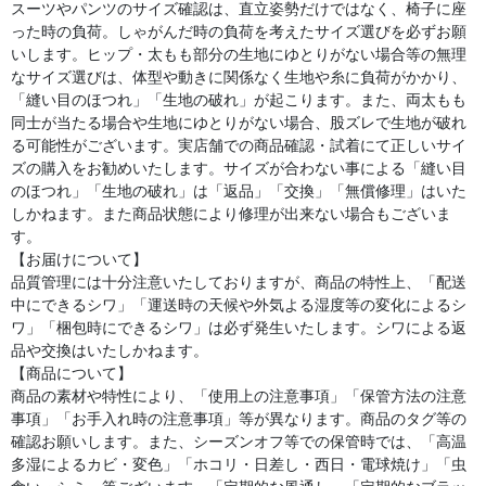
スーツやパンツのサイズ確認は、直立姿勢だけではなく、椅子に座
った時の負荷。しゃがんだ時の負荷を考えたサイズ選びを必ずお願
いします。ヒップ・太もも部分の生地にゆとりがない場合等の無理
なサイズ選びは、体型や動きに関係なく生地や糸に負荷がかかり、
「縫い目のほつれ」「生地の破れ」が起こります。また、両太もも
同士が当たる場合や生地にゆとりがない場合、股ズレで生地が破れ
る可能性がございます。実店舗での商品確認・試着にて正しいサイ
ズの購入をお勧めいたします。サイズが合わない事による「縫い目
のほつれ」「生地の破れ」は「返品」「交換」「無償修理」はいた
しかねます。また商品状態により修理が出来ない場合もございま
す。
【お届けについて】
品質管理には十分注意いたしておりますが、商品の特性上、「配送
中にできるシワ」「運送時の天候や外気よる湿度等の変化によるシ
ワ」「梱包時にできるシワ」は必ず発生いたします。シワによる返
品や交換はいたしかねます。
【商品について】
商品の素材や特性により、「使用上の注意事項」「保管方法の注意
事項」「お手入れ時の注意事項」等が異なります。商品のタグ等の
確認お願いします。また、シーズンオフ等での保管時では、「高温
多湿によるカビ・変色」「ホコリ・日差し・西日・電球焼け」「虫