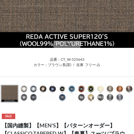
1
/40
品番：CT_W-525643
カラー：ブラウン系(茶)
/
在庫
フリー:△
SALE
【国内縫製】【MEN'S】【パターンオーダー】