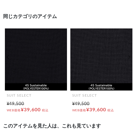
同じカテゴリのアイテム
前の画像
次の
SUIT SELECT
SUIT SELECT
¥49,500
¥49,500
¥39,600
¥39,600
WEB価格
税込
WEB価格
税込
このアイテムを見た人は、これも見ています