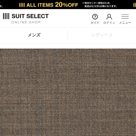
ガイド
ログイン
メニュー
メンズ
レディース
前の画像
次