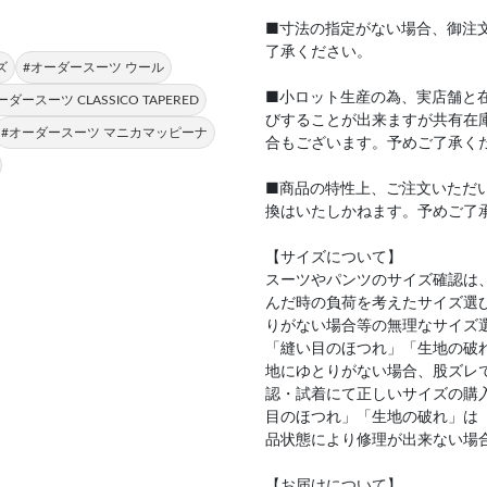
■寸法の指定がない場合、御注
了承ください。
ズ
#オーダースーツ ウール
■小ロット生産の為、実店舗と
ーダースーツ CLASSICO TAPERED
びすることが出来ますが共有在
#オーダースーツ マニカマッピーナ
合もございます。予めご了承く
■商品の特性上、ご注文いただ
換はいたしかねます。予めご了
【サイズについて】
スーツやパンツのサイズ確認は
んだ時の負荷を考えたサイズ選
りがない場合等の無理なサイズ
「縫い目のほつれ」「生地の破
地にゆとりがない場合、股ズレ
認・試着にて正しいサイズの購
目のほつれ」「生地の破れ」は
品状態により修理が出来ない場
【お届けについて】