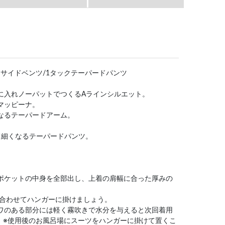
の紹介]⇒サイドベンツ/1タックテーパードパンツ
側に入れノーパットでつくるAラインシルエット。
カマッピーナ。
くなるテーパードアーム。
。
けて細くなるテーパードパンツ。
はポケットの中身を全部出し、上着の肩幅に合った厚みの
)を合わせてハンガーに掛けましょう。
シワのある部分には軽く霧吹きで水分を与えると次回着用
。※使用後のお風呂場にスーツをハンガーに掛けて置くこ