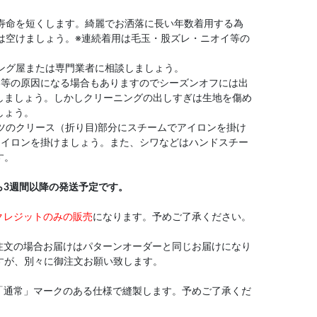
や寿命を短くします。綺麗でお洒落に長い年数着用する為
は空けましょう。※連続着用は毛玉・股ズレ・ニオイ等の
ニング屋または専門業者に相談しましょう。
い等の原因になる場合もありますのでシーズンオフには出
しましょう。しかしクリーニングの出しすぎは生地を傷め
しょう。
ンツのクリース（折り目)部分にスチームでアイロンを掛け
アイロンを掛けましょう。また、シワなどはハンドスチー
す。
ら3週間以降の発送予定です。
クレジットのみの販売
になります。予めご了承ください。
注文の場合お届けはパターンオーダーと同じお届けになり
すが、別々に御注文お願い致します。
「通常」マークのある仕様で縫製します。予めご了承くだ