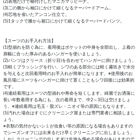
(2)表地だけで袖付けしたマニカマッピーナ。
(3)二の腕から袖口にかけて細くなるテーパードアーム。
(4)芯地を省いたアンコン仕立て。
(5)1タックで膝から裾口にかけて細くなるテーパードパンツ。
【スーツのお手入れ方法】
(1)型崩れを防ぐ為に、着用後はポケットの中身を全部出し、上着の
肩幅に合った厚みのあるハンガーを使いましょう。
(2)パンツはクリース（折り目)を合わせてハンガーに掛けましょう。
(3)軽くブラッシングを行い、シワのある部分には軽く霧吹きで水分
を与えると次回着用時のお手入れが簡単になります。※使用後のお
風呂場にスーツをハンガーに掛けて置くこともシワ回復には効果的
です。
(4)連続着用はスーツの型崩れや寿命を短くします。綺麗でお洒落に
長い年数着用する為にも、次の着用まで、中2～3日は空けましょ
う。※連続着用は毛玉・股ズレ・ニオイ等の原因にもなります。
(5)汚れた場合はすぐにクリーニング屋または専門業者に相談しまし
ょう。
※衣類の気付かないシミが虫食い等の原因になる場合もありますの
でシーズンオフには出来るだけ早くクリーニングに出しましょう。
しかしクリーニングの出しすぎは生地を傷める場合がありますので