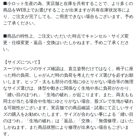
■小ロット生産の為、実店舗と在庫を共有することで、より多くの
商品をWEB上でお選びすることが出来ますが共有在庫状況等によ
り、ご注文が完了しても、ご用意できない場合もございます。予め
ご了承ください。
■商品の特性上、ご注文いただいた時点でキャンセル・サイズ変
更・仕様変更・返品・交換はいたしかねます。予めご了承くださ
い。
【サイズについて】
スーツやパンツのサイズ確認は、直立姿勢だけではなく、椅子に座
った時の負荷。しゃがんだ時の負荷を考えたサイズ選びを必ずお願
いします。ヒップ・太もも部分の生地にゆとりがない場合等の無理
なサイズ選びは、体型や動きに関係なく生地や糸に負荷がかかり、
「縫い目のほつれ」「生地の破れ」が起こります。また、両太もも
同士が当たる場合や生地にゆとりがない場合、股ズレで生地が破れ
る可能性がございます。実店舗での商品確認・試着にて正しいサイ
ズの購入をお勧めいたします。サイズが合わない事による「縫い目
のほつれ」「生地の破れ」は「返品」「交換」「無償修理」はいた
しかねます。また商品状態により修理が出来ない場合もございま
す。