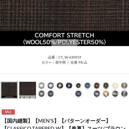
1
/42
品番：CT_W-630919
カラー：茶中間
/
在庫
FR:△
SALE
【国内縫製】【MEN'S】【パターンオーダー】