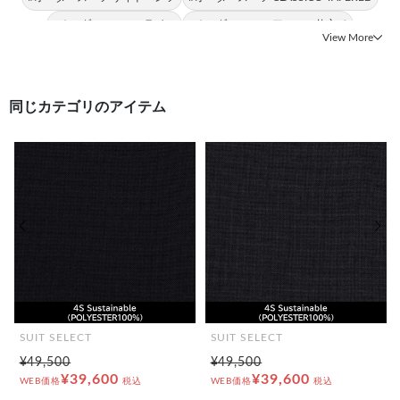
#オーダースーツ Aライン
#オーダースーツ アンコン仕立て
View More
#オーダースーツ テーパードアーム
#オーダースーツ マニカマッピーナ
同じカテゴリのアイテム
前の画像
次の
SUIT SELECT
SUIT SELECT
¥49,500
¥49,500
¥39,600
¥39,600
WEB価格
税込
WEB価格
税込