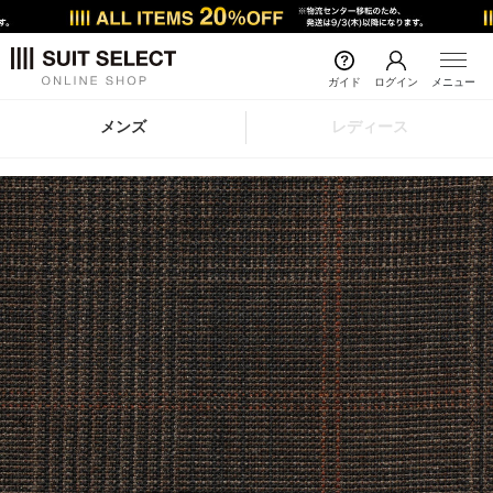
ガイド
ログイン
メニュー
メンズ
レディース
前の画像
次