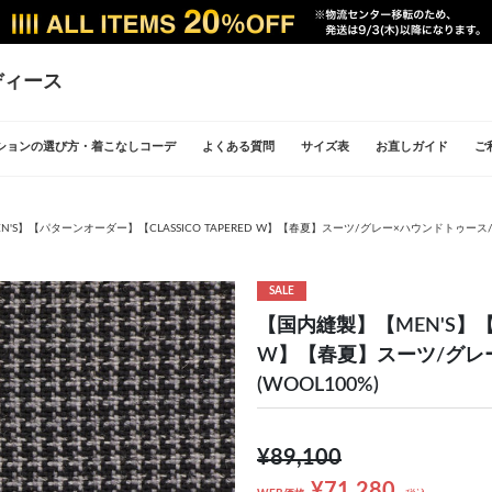
ディース
ションの選び方・着こなしコーデ
よくある質問
サイズ表
お直しガイド
ご
'S】【パターンオーダー】【CLASSICO TAPERED W】【春夏】スーツ/グレー×ハウンドトゥース/SUPER
SALE
【国内縫製】【MEN'S】【パ
W】【春夏】スーツ/グレー×
(WOOL100%)
¥89,100
¥71,280