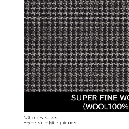
前の画像
品番：CT_W-631038
カラー：グレー中間
/
在庫
FR:△