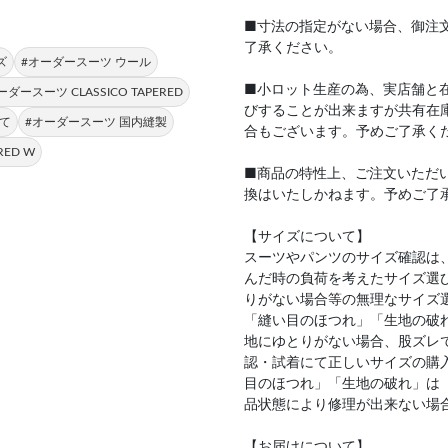
■寸法の指定がない場合、御注
了承ください。
ズ
#オーダースーツ ウール
■小ロット生産の為、実店舗と
ーダースーツ CLASSICO TAPERED
びすることが出来ますが共有在
て
#オーダースーツ 国内縫製
合もございます。予めご了承く
RED W
■商品の特性上、ご注文いただ
換はいたしかねます。予めご了
【サイズについて】
スーツやパンツのサイズ確認は
んだ時の負荷を考えたサイズ選
りがない場合等の無理なサイズ
「縫い目のほつれ」「生地の破
地にゆとりがない場合、股ズレ
認・試着にて正しいサイズの購
目のほつれ」「生地の破れ」は
品状態により修理が出来ない場
【お届けについて】