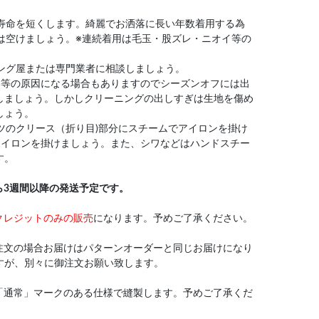
や寿命を短くします。綺麗でお洒落に長い年数着用する為
は空けましょう。※連続着用は毛玉・股ズレ・ニオイ等の
ニング屋または専門業者に相談しましょう。
い等の原因になる場合もありますのでシーズンオフには出
しましょう。しかしクリーニングの出しすぎは生地を傷め
しょう。
ンツのクリース（折り目)部分にスチームでアイロンを掛け
アイロンを掛けましょう。また、シワなどはハンドスチー
す。
ら3週間以降の発送予定です。
クレジットのみの販売
になります。予めご了承ください。
注文の場合お届けはパターンオーダーと同じお届けになり
すが、別々に御注文お願い致します。
「通常」マークのある仕様で縫製します。予めご了承くだ