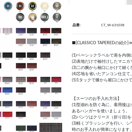
品番:
CT_W-631038
■[CLASSICO TAPERED
(1)ベーシックラペルで肩を内
(2)表地だけで袖付けしたマニ
(3)二の腕から袖口にかけて細
(4)芯地を省いたアンコン仕立て
(5)1タックで膝から裾口にか
【スーツのお手入れ方法】
(1)型崩れを防ぐ為に、着用後
あるハンガーを使いましょう。
(2)パンツはクリース（折り目
(3)軽くブラッシングを行い、
時のお手入れが簡単になります