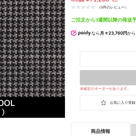
WEB価格
税込
（0件のレビュー）
ご注文から3週間以降の発送
次の画像
なら
月々23,760円
から
未確定のオーダーがあります。
商品情報