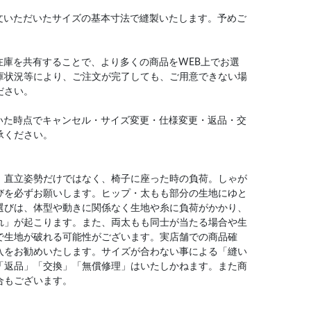
文いただいたサイズの基本寸法で縫製いたします。予めご
在庫を共有することで、より多くの商品をWEB上でお選
庫状況等により、ご注文が完了しても、ご用意できない場
ださい。
いた時点でキャンセル・サイズ変更・仕様変更・返品・交
承ください。
、直立姿勢だけではなく、椅子に座った時の負荷。しゃが
びを必ずお願いします。ヒップ・太もも部分の生地にゆと
選びは、体型や動きに関係なく生地や糸に負荷がかかり、
れ」が起こります。また、両太もも同士が当たる場合や生
で生地が破れる可能性がございます。実店舗での商品確
入をお勧めいたします。サイズが合わない事による「縫い
「返品」「交換」「無償修理」はいたしかねます。また商
合もございます。