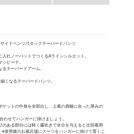
の紹介]⇒サイドベンツ/1タックテーパードパンツ
側に入れノーパットでつくるAラインシルエット。
カマッピーナ。
くなるテーパードアーム。
。
けて細くなるテーパードパンツ。
はポケットの中身を全部出し、上着の肩幅に合った厚みの
)を合わせてハンガーに掛けましょう。
シワのある部分には軽く霧吹きで水分を与えると次回着用
。※使用後のお風呂場にスーツをハンガーに掛けて置くこ