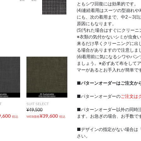
ともシワ回復には効果的です。
(4)連続着用はスーツの型崩れ
にも、次の着用まで、中2～3日
原因にもなります。
(5)汚れた場合はすぐにクリー
※衣類の気付かないシミが虫食
来るだけ早くクリーニングに出
る場合がありますので注意しま
(6)着用前に気になるシワやパ
ましょう。※必ずあて布をして
マーがあるとお手入れが簡単で
■
パターンオーダーはご注文か
■パターンオーダーの
ご注文は
T
SUIT SELECT
■パターンオーダー以外の同時
¥49,500
9,600
¥39,600
ます。お急ぎの場合、お手数で
税込
WEB価格
税込
■デザインの指定がない場合は
さい。