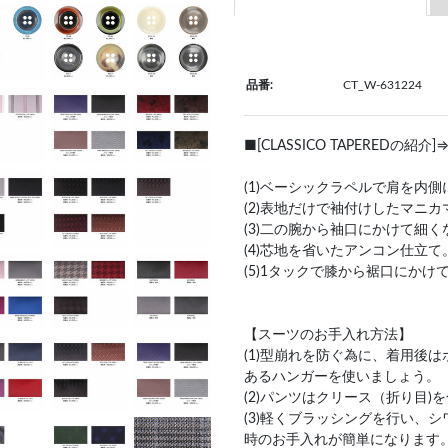
品番:
CT_W-631224
■[CLASSICO TAPERED
(1)ベーシックラペルで肩を内
(2)表地だけで袖付けしたマニ
(3)二の腕から袖口にかけて細
(4)芯地を省いたアンコン仕立て
(5)1タックで膝から裾口にか
【スーツのお手入れ方法】
(1)型崩れを防ぐ為に、着用後
あるハンガーを使いましょう。
(2)パンツはクリース（折り目
(3)軽くブラッシングを行い、
時のお手入れが簡単になります