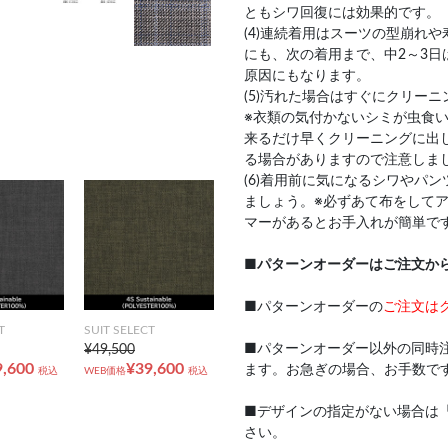
ともシワ回復には効果的です。
(4)連続着用はスーツの型崩れ
にも、次の着用まで、中2～3日
原因にもなります。
(5)汚れた場合はすぐにクリー
※衣類の気付かないシミが虫食
来るだけ早くクリーニングに出
る場合がありますので注意しま
(6)着用前に気になるシワやパ
ましょう。※必ずあて布をして
マーがあるとお手入れが簡単で
■
パターンオーダーはご注文か
■パターンオーダーの
ご注文は
T
SUIT SELECT
■パターンオーダー以外の同時
¥49,500
9,600
¥39,600
ます。お急ぎの場合、お手数で
税込
WEB価格
税込
■デザインの指定がない場合は
さい。