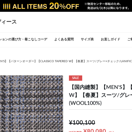
ディース
ションの選び方・着こなしコーデ
よくある質問
サイズ表
お直しガイド
ご
S】【パターンオーダー】【CLASSICO TAPERED W】【春夏】スーツ/グレー×チェック/LANIFICIO F.L
SALE
【国内縫製】【MEN'S】【パ
W】【春夏】スーツ/グレー×チェッ
(WOOL100%)
¥100,100
¥80,080