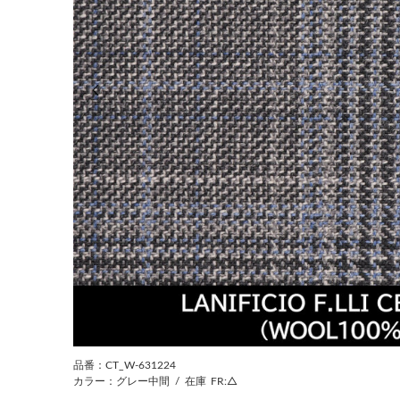
前の画像
品番：CT_W-631224
カラー：グレー中間
/
在庫
FR:△