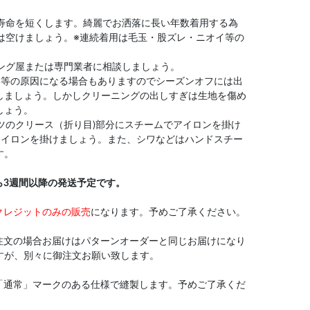
や寿命を短くします。綺麗でお洒落に長い年数着用する為
は空けましょう。※連続着用は毛玉・股ズレ・ニオイ等の
ニング屋または専門業者に相談しましょう。
い等の原因になる場合もありますのでシーズンオフには出
しましょう。しかしクリーニングの出しすぎは生地を傷め
しょう。
ンツのクリース（折り目)部分にスチームでアイロンを掛け
アイロンを掛けましょう。また、シワなどはハンドスチー
す。
ら3週間以降の発送予定です。
クレジットのみの販売
になります。予めご了承ください。
注文の場合お届けはパターンオーダーと同じお届けになり
すが、別々に御注文お願い致します。
「通常」マークのある仕様で縫製します。予めご了承くだ