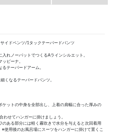
の紹介]⇒サイドベンツ/1タックテーパードパンツ
側に入れノーパットでつくるAラインシルエット。
カマッピーナ。
くなるテーパードアーム。
。
けて細くなるテーパードパンツ。
はポケットの中身を全部出し、上着の肩幅に合った厚みの
)を合わせてハンガーに掛けましょう。
シワのある部分には軽く霧吹きで水分を与えると次回着用
。※使用後のお風呂場にスーツをハンガーに掛けて置くこ