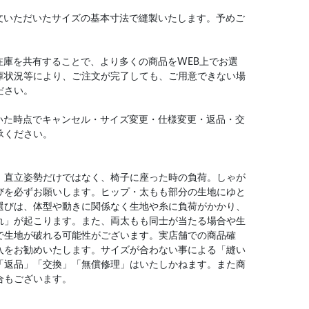
文いただいたサイズの基本寸法で縫製いたします。予めご
在庫を共有することで、より多くの商品をWEB上でお選
庫状況等により、ご注文が完了しても、ご用意できない場
ださい。
いた時点でキャンセル・サイズ変更・仕様変更・返品・交
承ください。
、直立姿勢だけではなく、椅子に座った時の負荷。しゃが
びを必ずお願いします。ヒップ・太もも部分の生地にゆと
選びは、体型や動きに関係なく生地や糸に負荷がかかり、
れ」が起こります。また、両太もも同士が当たる場合や生
で生地が破れる可能性がございます。実店舗での商品確
入をお勧めいたします。サイズが合わない事による「縫い
「返品」「交換」「無償修理」はいたしかねます。また商
合もございます。