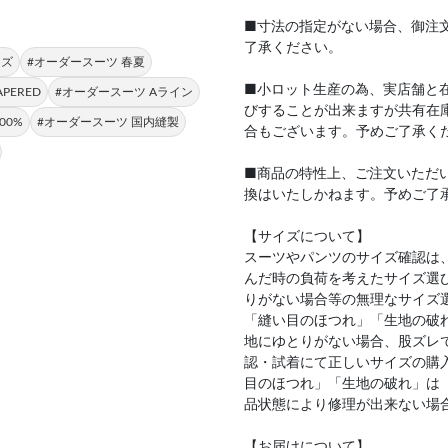
■寸法の指定がない場合、御注
了承ください。
ンズ
#オーダースーツ 春夏
■小ロット生産の為、実店舗と
PERED
#オーダースーツ Aライン
びすることが出来ますが共有在
00%
#オーダースーツ 国内縫製
合もございます。予めご了承く
■商品の特性上、ご注文いただ
換はいたしかねます。予めご了
【サイズについて】
スーツやパンツのサイズ確認は
んだ時の負荷を考えたサイズ選
りがない場合等の無理なサイズ
「縫い目のほつれ」「生地の破
地にゆとりがない場合、股ズレ
認・試着にて正しいサイズの購
目のほつれ」「生地の破れ」は
品状態により修理が出来ない場
【お届けについて】