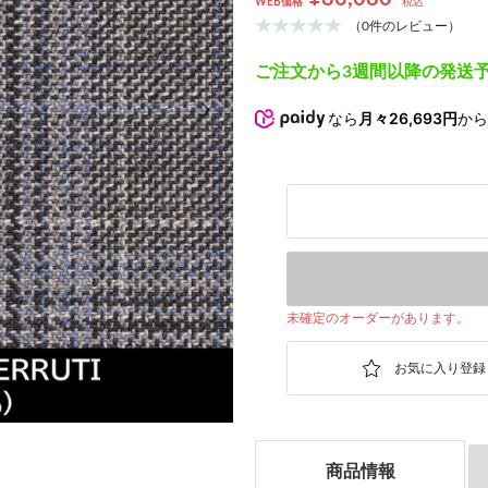
WEB価格
税込
（0件のレビュー）
ご注文から3週間以降の発送
次の画像
なら
月々26,693円
か
未確定のオーダーがあります。
商品情報