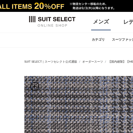
メンズ
レ
カテゴリ
スーツファッ
SUIT SELECT | スーツセレクト公式通販
オーダースーツ
【国内縫製】【MEN'