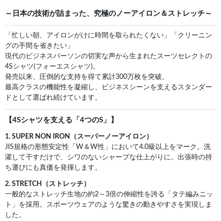
～日本の技術が詰まった、究極のノーアイロン＆ストレッチ～
「忙しい朝、アイロンがけに時間を取られたくない」「クリーニン
グの手間を省きたい」
現代のビジネスパーソンの切実な声から生まれたスーツセレクトの
4Sシャツ(フォーエスシャツ)。
発売以来、圧倒的な支持を得て累計300万枚を突破。
最高クラスの機能性を凝縮し、ビジネスシーンを支えるスタンダー
ドとして選ばれ続けています。
【4Sシャツを支える「4つのS」】
1. SUPER NON IRON（スーパーノーアイロン）
JIS規格の形態安定性「W＆W性」において4.0級以上をマーク。洗
濯して干すだけで、シワのないシャープな仕上がりに。出張時の持
ち運びにも真価を発揮します。
2. STRETCH（ストレッチ）
一般的なストレッチ生地の約2～3倍の伸縮性を誇る「タテ編みニッ
ト」を採用。スポーツウェアのような驚きの動きやすさを実現しま
した。