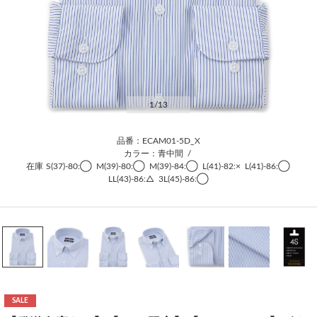
1
/13
品番：ECAM01-5D_X
カラー：青中間
/
在庫
S(37)-80:◯
M(39)-80:◯
M(39)-84:◯
L(41)-82:×
L(41)-86:◯
LL(43)-86:△
3L(45)-86:◯
SALE