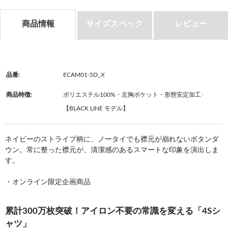
商品情報
サイズスペック
レビュー
品番:
ECAM01-5D_X
商品特徴:
ポリエステル100%・左胸ポケット・形態安定加工･
【BLACK LINE モデル】
ネイビーのストライプ柄に、ノータイでも襟元が崩れないボタンダ
ウン。常に整った襟元が、清潔感のあるスマートな印象を演出しま
す。
・オンライン限定企画商品
累計300万枚突破！アイロン不要の常識を変える「4Sシ
ャツ」