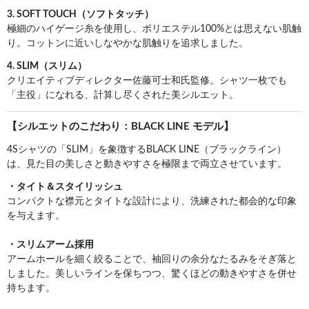
3. SOFT TOUCH（ソフトタッチ）
極細のハイゲージ糸を使用し、ポリエステル100%とは思えない肌触
り。コットンに近いしなやかな肌触りを追求しました。
4. SLIM（スリム）
クリエイティブディレクター佐藤可士和氏監修。シャツ一枚でも
「主役」になれる、計算し尽くされた美シルエット。
【シルエットのこだわり：BLACK LINE モデル】
4Sシャツの「SLIM」を象徴するBLACK LINE（ブラックライン）
は、見た目の美しさと動きやすさを極限まで両立させています。
・タイト＆スタイリッシュ
コンパクトな襟元とタイトな設計により、洗練された都会的な印象
を与えます。
・スリムアーム採用
アームホールを細く絞ることで、袖回りの余分なたるみをそぎ落と
しました。美しいラインを保ちつつ、驚くほどの動きやすさを併せ
持ちます。