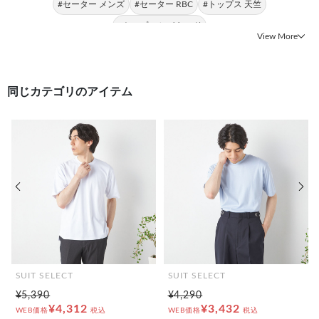
#セーター メンズ
#セーター RBC
#トップス 天竺
#トップス レイヤード
View More
同じカテゴリのアイテム
前の画像
次の
SUIT SELECT
SUIT SELECT
¥5,390
¥4,290
¥4,312
¥3,432
WEB価格
税込
WEB価格
税込