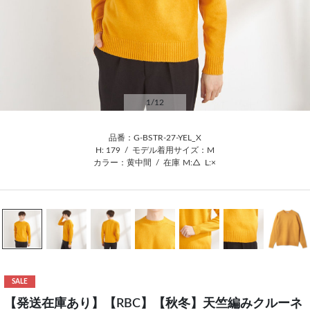
1
/12
品番：G-BSTR-27-YEL_X
H: 179
/
モデル着用サイズ：M
カラー：黄中間
/
在庫
M:△
L:×
SALE
【発送在庫あり】【RBC】【秋冬】天竺編みクルーネ