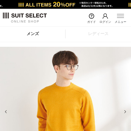
ガイド
ログイン
メニュー
メンズ
レディース
前の画像
次