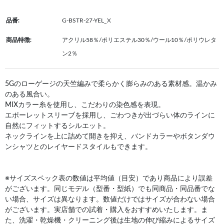
品番:
G-BSTR-27-YEL_X
商品特徴:
アクリル58％/ポリエステル30％/ウール10％/ポリウレタ
ン2％
5Gのローゲージの天竺編みで柔らかく膨らみのある素材感。温かみ
のある風合い。
MIXカラー糸を使用し、こだわりの染色感を表現。
エポーレットスリーブを採用し、ごわつきが出づらい体のラインに
自然にフィットするシルエット。
ネックラインを上に詰めて開きを抑え、バンドカラーやボタンダウ
ンシャツとのレイヤードスタイルもできます。
※サイズスペック表の数値は平均値（目安）であり商品により誤差
がございます。同じモデル（型番・型紙）でも同商品・同品番でな
い場合、サイズは異なります。数値だけではサイズが合わない場合
がございます。実店舗での試着・購入をおすすめいたします。ま
た、洗濯・乾燥機・クリーニング後は生地の伸び縮みによるサイズ