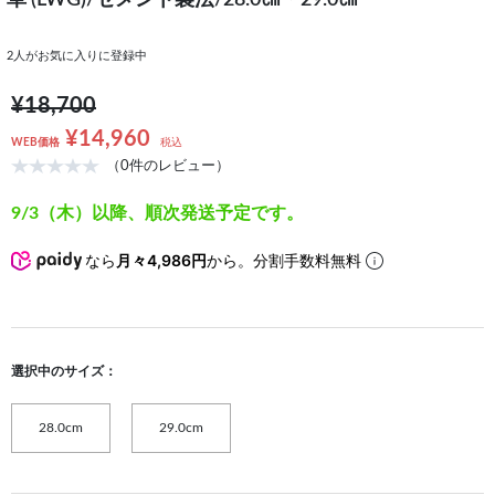
革 (LWG)/セメント製法/28.0㎝・29.0㎝
2
人がお気に入りに登録中
¥18,700
¥14,960
WEB価格
税込
（0件のレビュー）
9/3（木）以降、順次発送予定です。
なら
月々4,986円
から。分割手数料無料
選択中のサイズ：
28.0cm
29.0cm