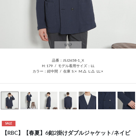
1
/17
品番：JSJ2658-1_X
H: 179
/
モデル着用サイズ：LL
カラー：紺中間
/
在庫
S:×
M:△
L:△
LL:×
SALE
【RBC】【春夏】6釦2掛けダブルジャケット/ネイビ