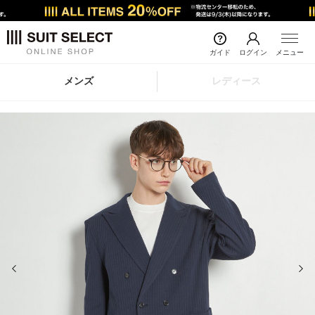
ガイド
ログイン
メニュー
メンズ
レディース
前の画像
次