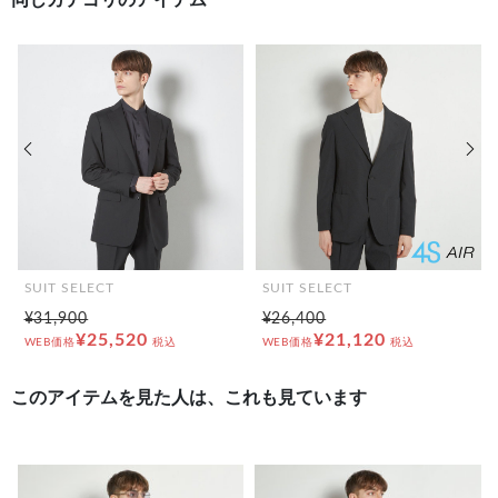
同じカテゴリのアイテム
前の画像
次の
SUIT SELECT
SUIT SELECT
¥31,900
¥26,400
¥25,520
¥21,120
WEB価格
税込
WEB価格
税込
このアイテムを見た人は、これも見ています