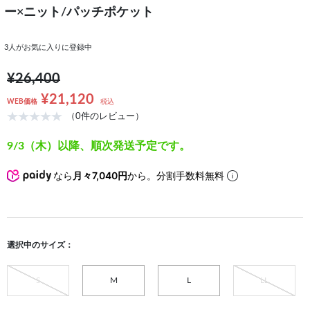
ー×ニット/パッチポケット
3
人がお気に入りに登録中
¥26,400
¥21,120
WEB価格
税込
（0件のレビュー）
9/3（木）以降、順次発送予定です。
なら
月々7,040円
から。分割手数料無料
選択中のサイズ：
S
M
L
LL