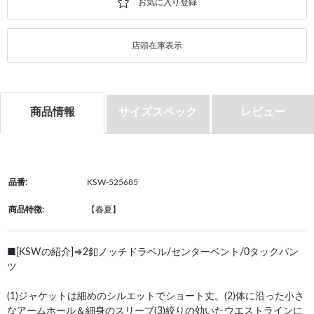
店頭在庫表示
商品情報
サイズスペック
レビュー
品番:
KSW-525685
商品特徴:
【春夏】
■[KSWの紹介]⇒2釦ノッチドラペル/センターベント/0タックパン
ツ
(1)ジャケットは細めのシルエットでショート丈。(2)体に沿った小さ
なアームホール＆細身のスリーブ(3)絞りの効いたウエストラインに