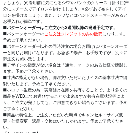
ましょう。(6)着用前に気になるシワやパンツのクリース（折り目)部
分にスチームでアイロンを掛けましょう。※必ずあて布をしてアイ
ロンを掛けましょう。また、シワなどはハンドスチーマーがあると
お手入れが簡単です。
■
パターンオーダーはご注文から3週間以降の発送予定です。
■パターンオーダーの
ご注文はクレジットのみの販売
になります。
予めご了承ください。
■パターンオーダー以外の同時注文の場合お届けはパターンオーダ
ーと同じお届けになります。お急ぎの場合、お手数ですが、別々に
御注文お願い致します。
■デザインの指定がない場合は「通常」マークのある仕様で縫製し
ます。予めご了承ください。
■寸法の指定がない場合、御注文いただいたサイズの基本寸法で縫
製いたします。予めご了承ください。
■小ロット生産の為、実店舗と在庫を共有することで、より多くの
商品をWEB上でお選びすることが出来ますが共有在庫状況等によ
り、ご注文が完了しても、ご用意できない場合もございます。予め
ご了承ください。
■商品の特性上、ご注文いただいた時点でキャンセル・サイズ変
更・仕様変更・返品・交換はいたしかねます。予めご了承くださ
い。