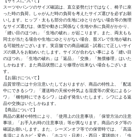
【サイズについて】
スーツやパンツのサイズ確認は、直立姿勢だけではなく、椅子に座
った時の負荷。しゃがんだ時の負荷を考えたサイズ選びを必ずお願
いします。ヒップ・太もも部分の生地にゆとりがない場合等の無理
なサイズ選びは、体型や動きに関係なく生地や糸に負荷がかかり、
「縫い目のほつれ」「生地の破れ」が起こります。また、両太もも
同士が当たる場合や生地にゆとりがない場合、股ズレで生地が破れ
る可能性がございます。実店舗での商品確認・試着にて正しいサイ
ズの購入をお勧めいたします。サイズが合わない事による「縫い目
のほつれ」「生地の破れ」は「返品」「交換」「無償修理」はいた
しかねます。また商品状態により修理が出来ない場合もございま
す。
【お届けについて】
品質管理には十分注意いたしておりますが、商品の特性上、「配送
中にできるシワ」「運送時の天候や外気よる湿度等の変化によるシ
ワ」「梱包時にできるシワ」は必ず発生いたします。シワによる返
品や交換はいたしかねます。
【商品について】
商品の素材や特性により、「使用上の注意事項」「保管方法の注意
事項」「お手入れ時の注意事項」等が異なります。商品のタグ等の
確認お願いします。また、シーズンオフ等での保管時では、「高温
多湿によるカビ・変色」「ホコリ・日差し・西日・電球焼け」「虫