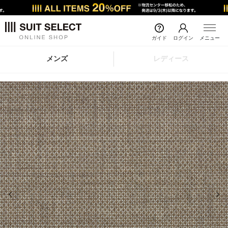
ガイド
ログイン
メニュー
メンズ
レディース
前の画像
次