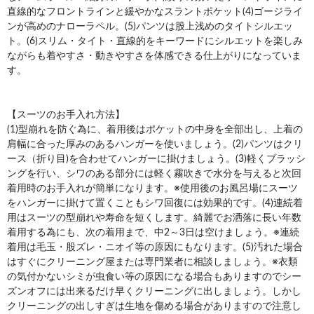
直線的なフロントラインと緩やかなスラントポケット(4)ゴージライ
ンが高めのナローラペル。(5)パンツは股上浅めのタイトシルエッ
ト。(6)スリム・タイト・直線的をキーワードにシルエットを楽しみ
ながらも着やすさ・動きやすさを体感できる仕上がりになっていま
す。
【スーツのお手入れ方法】
(1)型崩れを防ぐ為に、着用後はポケットの中身を全部出し、上着の
肩幅に合った厚みのあるハンガーを使いましょう。(2)パンツはクリ
ース（折り目)を合わせてハンガーに掛けましょう。(3)軽くブラッシ
ングを行い、シワのある部分には軽く霧吹きで水分を与えると次回
着用時のお手入れが簡単になります。※使用後のお風呂場にスーツ
をハンガーに掛けて置くこともシワ回復には効果的です。(4)連続着
用はスーツの型崩れや寿命を短くします。綺麗でお洒落に長い年数
着用する為にも、次の着用まで、中2～3日は空けましょう。※連続
着用は毛玉・股ズレ・ニオイ等の原因にもなります。(5)汚れた場合
はすぐにクリーニング屋または専門業者に相談しましょう。※衣類
の気付かないシミが虫食い等の原因になる場合もありますのでシー
ズンオフには出来るだけ早くクリーニングに出しましょう。しかし
クリーニングの出しすぎは生地を傷める場合がありますので注意し