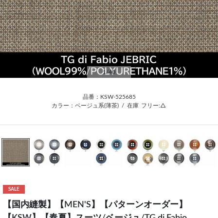
1
/40
品番：KSW-525685
カラー：ベージュ系(薄茶)
/
在庫
フリー:△
SALE
【国内縫製】【MEN'S】【パターンオーダー】