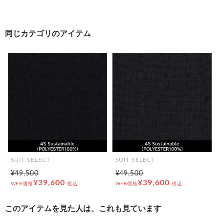
#日本製 スリム
同じカテゴリのアイテム
前の画像
次の
SUIT SELECT
SUIT SELECT
¥49,500
¥49,500
¥39,600
¥39,600
WEB価格
税込
WEB価格
税込
このアイテムを見た人は、これも見ています