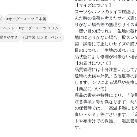
【サイズについて】
スーツやパンツのサイズ確認は
んだ時の負荷を考えたサイズ選
ズ
#オーダースーツ 日本製
りがない場合等の無理なサイズ
ターベント
#オーダースーツ スリム
「縫い目のほつれ」「生地の破
地にゆとりがない場合、股ズレ
 動きやすさ
#日本製 センターベント
認・試着にて正しいサイズの購
目のほつれ」「生地の破れ」は
品状態により修理が出来ない場
【お届けについて】
品質管理には十分注意いたして
送時の天候や外気よる湿度等の
します。シワによる返品や交換
【商品について】
商品の素材や特性により、「使
注意事項」等が異なります。商
の保管時では、「高温多湿によ
食い・シミ」等ございます。「
トや布掛けでの保護」「湿度管
す。