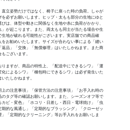
、直立姿勢だけではなく、椅子に座った時の負荷。しゃが
びを必ずお願いします。ヒップ・太もも部分の生地にゆと
選びは、体型や動きに関係なく生地や糸に負荷がかかり、
れ」が起こります。また、両太もも同士が当たる場合や生
で生地が破れる可能性がございます。実店舗での商品確
入をお勧めいたします。サイズが合わない事による「縫い
「返品」「交換」「無償修理」はいたしかねます。また商
合もございます。
おりますが、商品の特性上、「配送中にできるシワ」「運
変化によるシワ」「梱包時にできるシワ」は必ず発生いた
はいたしかねます。
用上の注意事項」「保管方法の注意事項」「お手入れ時の
品のタグ等の確認お願いします。また、シーズンオフ等で
るカビ・変色」「ホコリ・日差し・西日・電球焼け」「虫
定期的な風通し」「定期的なブラッシング」「クローゼッ
理」「定期的なクリーニング」等お手入れをお願いしま