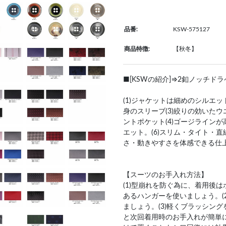
品番:
KSW-575127
商品特徴:
【秋冬】
■[KSWの紹介]⇒2釦ノッチド
(1)ジャケットは細めのシルエ
身のスリーブ(3)絞りの効いた
ントポケット(4)ゴージライン
エット。(6)スリム・タイト・
さ・動きやすさを体感できる仕
【スーツのお手入れ方法】
(1)型崩れを防ぐ為に、着用後
あるハンガーを使いましょう。(
ましょう。(3)軽くブラッシン
と次回着用時のお手入れが簡単