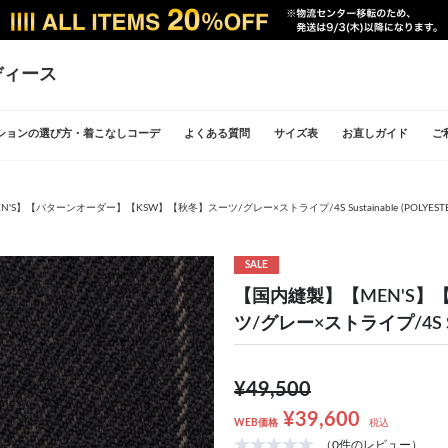
ディース
ションの選び方・着こなしコーデ
よくある質問
サイズ表
お直しガイド
ご
S】【パターンオーダー】【KSW】【秋冬】スーツ/グレー×ストライプ/4S Sustainable (POLYESTE
SALE
【国内縫製】【MEN'S
ツ/グレー×ストライプ/4S Sust
¥49,500
¥39,600
WEB価格
税込
（0件のレビュー）