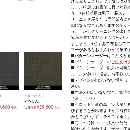
けて置くこともシワ回復には効果
ます。綺麗でお洒落に長い年数
う。※連続着用は毛玉・股ズレ・
リーニング屋または専門業者に
因になる場合もありますのでシ
う。しかしクリーニングの出し
(6)着用前に気になるシワやパ
ましょう。※必ずあて布をして
マーがあるとお手入れが簡単で
■
パターンオーダーはご注文か
■パターンオーダーの
ご注文は
■パターンオーダー以外の同時
ます。お急ぎの場合、お手数で
■デザインの指定がない場合は
さい。
■寸法の指定がない場合、御注
T
SUIT SELECT
了承ください。
¥49,500
■小ロット生産の為、実店舗と
9,600
¥39,600
税込
WEB価格
税込
びすることが出来ますが共有在
合もございます。予めご了承く
■商品の特性上、ご注文いただ
換はいたしかねます。予めご了