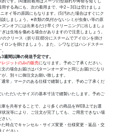
的です。(4)連続着用はスーツの型崩れや寿命を短くし
着用する為にも、次の着用まで、中2～3日は空けましょ
ニオイ等の原因にもなります。(5)汚れた場合はすぐにク
相談しましょう。※衣類の気付かないシミが虫食い等の原
ーズンオフには出来るだけ早くクリーニングに出しましょ
すぎは生地を傷める場合がありますので注意しましょう。
ンツのクリース（折り目)部分にスチームでアイロンを掛け
アイロンを掛けましょう。また、シワなどはハンドスチー
す。
ら3週間以降の発送予定です。
クレジットのみの販売
になります。予めご了承ください。
注文の場合お届けはパターンオーダーと同じお届けになり
すが、別々に御注文お願い致します。
「通常」マークのある仕様で縫製します。予めご了承くだ
文いただいたサイズの基本寸法で縫製いたします。予めご
在庫を共有することで、より多くの商品をWEB上でお選
庫状況等により、ご注文が完了しても、ご用意できない場
ださい。
いた時点でキャンセル・サイズ変更・仕様変更・返品・交
承ください。