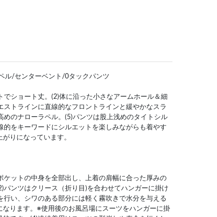
ラペル/センターベント/0タックパンツ
ットでショート丈。(2)体に沿った小さなアームホール＆細
ウエストラインに直線的なフロントラインと緩やかなスラ
が高めのナローラペル。(5)パンツは股上浅めのタイトシル
直線的をキーワードにシルエットを楽しみながらも着やす
上がりになっています。
はポケットの中身を全部出し、上着の肩幅に合った厚みの
2)パンツはクリース（折り目)を合わせてハンガーに掛け
グを行い、シワのある部分には軽く霧吹きで水分を与える
になります。※使用後のお風呂場にスーツをハンガーに掛