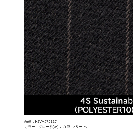
前の画像
品番：KSW-575127
カラー：グレー系(灰)
/
在庫
フリー:△