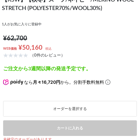
【KSW】【秋冬】スーツ/ネイビー/MERINO WOOL
STRETCH (POLYESTER70%/WOOL30%)
1
人がお気に入りに登録中
¥62,700
¥50,160
WEB価格
税込
（0件のレビュー）
ご注文から3週間以降の発送予定です。
なら
月々16,720円
から。分割手数料無料
オーダーを選択する
カートに入れる
未確定のオーダーがあります。