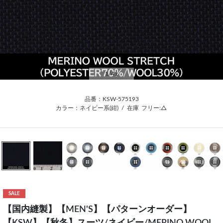
1
/41
品番：KSW-575193
カラー：ネイビー系(紺)
/
在庫
フリー:△
SALE
【国内縫製】【MEN'S】【パターンオーダー】