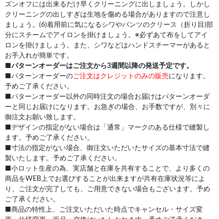
ズンオフには出来るだけ早くクリーニングに出しましょう。しかし
クリーニングの出しすぎは生地を傷める場合がありますので注意し
ましょう。(6)着用前に気になるシワやパンツのクリース（折り目)部
分にスチームでアイロンを掛けましょう。※必ずあて布をしてアイ
ロンを掛けましょう。また、シワなどはハンドスチーマーがあると
お手入れが簡単です。
■
パターンオーダーはご注文から3週間以降の発送予定です。
■パターンオーダーの
ご注文はクレジットのみの販売
になります。
予めご了承ください。
■パターンオーダー以外の同時注文の場合お届けはパターンオーダ
ーと同じお届けになります。お急ぎの場合、お手数ですが、別々に
御注文お願い致します。
■デザインの指定がない場合は「通常」マークのある仕様で縫製し
ます。予めご了承ください。
■寸法の指定がない場合、御注文いただいたサイズの基本寸法で縫
製いたします。予めご了承ください。
■小ロット生産の為、実店舗と在庫を共有することで、より多くの
商品をWEB上でお選びすることが出来ますが共有在庫状況等によ
り、ご注文が完了しても、ご用意できない場合もございます。予め
ご了承ください。
■商品の特性上、ご注文いただいた時点でキャンセル・サイズ変