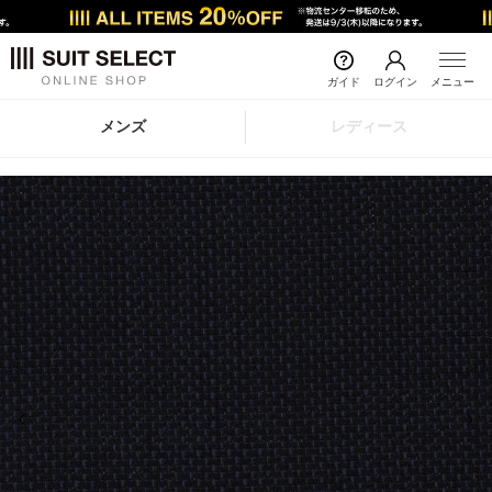
ガイド
ログイン
メニュー
メンズ
レディース
前の画像
次