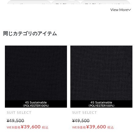
#オーダースーツ スリム
#日本製 スリム
#日本製 2釦ノッチドラペル
View More
同じカテゴリのアイテム
前の画像
次の
SUIT SELECT
SUIT SELECT
¥49,500
¥49,500
¥39,600
¥39,600
WEB価格
税込
WEB価格
税込