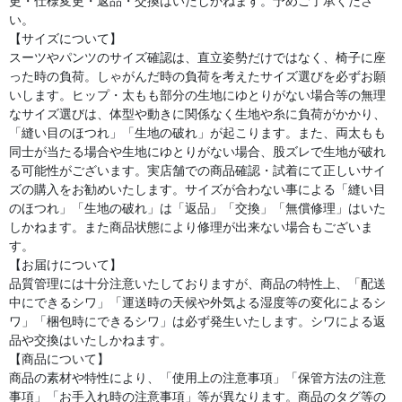
更・仕様変更・返品・交換はいたしかねます。予めご了承くださ
い。
【サイズについて】
スーツやパンツのサイズ確認は、直立姿勢だけではなく、椅子に座
った時の負荷。しゃがんだ時の負荷を考えたサイズ選びを必ずお願
いします。ヒップ・太もも部分の生地にゆとりがない場合等の無理
なサイズ選びは、体型や動きに関係なく生地や糸に負荷がかかり、
「縫い目のほつれ」「生地の破れ」が起こります。また、両太もも
同士が当たる場合や生地にゆとりがない場合、股ズレで生地が破れ
る可能性がございます。実店舗での商品確認・試着にて正しいサイ
ズの購入をお勧めいたします。サイズが合わない事による「縫い目
のほつれ」「生地の破れ」は「返品」「交換」「無償修理」はいた
しかねます。また商品状態により修理が出来ない場合もございま
す。
【お届けについて】
品質管理には十分注意いたしておりますが、商品の特性上、「配送
中にできるシワ」「運送時の天候や外気よる湿度等の変化によるシ
ワ」「梱包時にできるシワ」は必ず発生いたします。シワによる返
品や交換はいたしかねます。
【商品について】
商品の素材や特性により、「使用上の注意事項」「保管方法の注意
事項」「お手入れ時の注意事項」等が異なります。商品のタグ等の