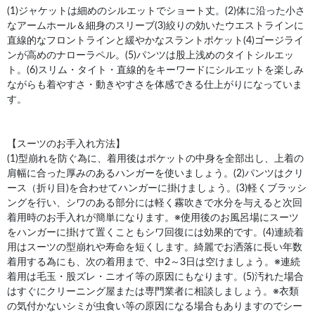
(1)ジャケットは細めのシルエットでショート丈。(2)体に沿った小さ
なアームホール＆細身のスリーブ(3)絞りの効いたウエストラインに
直線的なフロントラインと緩やかなスラントポケット(4)ゴージライ
ンが高めのナローラペル。(5)パンツは股上浅めのタイトシルエッ
ト。(6)スリム・タイト・直線的をキーワードにシルエットを楽しみ
ながらも着やすさ・動きやすさを体感できる仕上がりになっていま
す。
【スーツのお手入れ方法】
(1)型崩れを防ぐ為に、着用後はポケットの中身を全部出し、上着の
肩幅に合った厚みのあるハンガーを使いましょう。(2)パンツはクリ
ース（折り目)を合わせてハンガーに掛けましょう。(3)軽くブラッシ
ングを行い、シワのある部分には軽く霧吹きで水分を与えると次回
着用時のお手入れが簡単になります。※使用後のお風呂場にスーツ
をハンガーに掛けて置くこともシワ回復には効果的です。(4)連続着
用はスーツの型崩れや寿命を短くします。綺麗でお洒落に長い年数
着用する為にも、次の着用まで、中2～3日は空けましょう。※連続
着用は毛玉・股ズレ・ニオイ等の原因にもなります。(5)汚れた場合
はすぐにクリーニング屋または専門業者に相談しましょう。※衣類
の気付かないシミが虫食い等の原因になる場合もありますのでシー