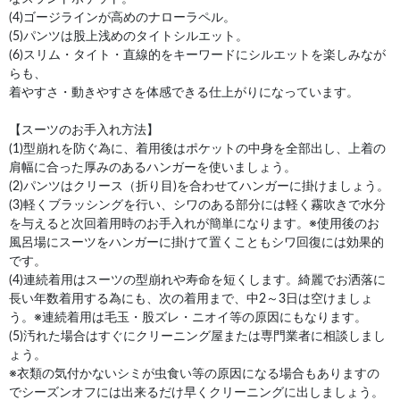
(4)ゴージラインが高めのナローラペル。
(5)パンツは股上浅めのタイトシルエット。
(6)スリム・タイト・直線的をキーワードにシルエットを楽しみなが
らも、
着やすさ・動きやすさを体感できる仕上がりになっています。
【スーツのお手入れ方法】
(1)型崩れを防ぐ為に、着用後はポケットの中身を全部出し、上着の
肩幅に合った厚みのあるハンガーを使いましょう。
(2)パンツはクリース（折り目)を合わせてハンガーに掛けましょう。
(3)軽くブラッシングを行い、シワのある部分には軽く霧吹きで水分
を与えると次回着用時のお手入れが簡単になります。※使用後のお
風呂場にスーツをハンガーに掛けて置くこともシワ回復には効果的
です。
(4)連続着用はスーツの型崩れや寿命を短くします。綺麗でお洒落に
長い年数着用する為にも、次の着用まで、中2～3日は空けましょ
う。※連続着用は毛玉・股ズレ・ニオイ等の原因にもなります。
(5)汚れた場合はすぐにクリーニング屋または専門業者に相談しまし
ょう。
※衣類の気付かないシミが虫食い等の原因になる場合もありますの
でシーズンオフには出来るだけ早くクリーニングに出しましょう。