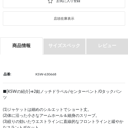
店頭在庫表示
商品情報
サイズスペック
レビュー
品番:
KSW-630668
■[KSWの紹介]⇒2釦ノッチドラペル/センターベント/0タックパン
ツ
(1)ジャケットは細めのシルエットでショート丈。
(2)体に沿った小さなアームホール＆細身のスリーブ。
(3)絞りの効いたウエストラインに直線的なフロントラインと緩やか
なスラントポケット。