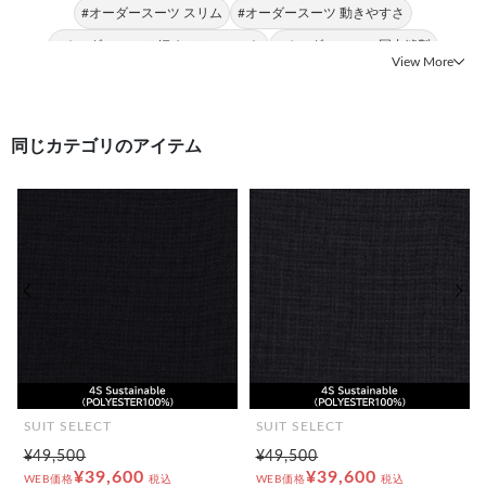
#オーダースーツ スリム
#オーダースーツ 動きやすさ
#オーダースーツ 細めのシルエット
#オーダースーツ 国内縫製
View More
#オーダースーツ タイト
#オーダースーツ チェック
同じカテゴリのアイテム
前の画像
次の
SUIT SELECT
SUIT SELECT
¥49,500
¥49,500
¥39,600
¥39,600
WEB価格
税込
WEB価格
税込