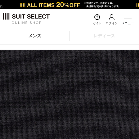
ガイド
ログイン
メニュー
メンズ
レディース
前の画像
次