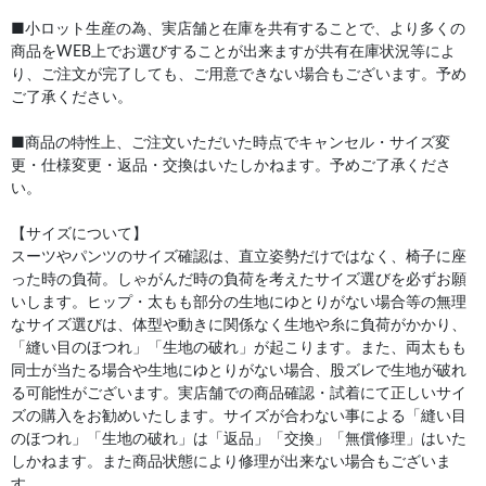
■小ロット生産の為、実店舗と在庫を共有することで、より多くの
商品をWEB上でお選びすることが出来ますが共有在庫状況等によ
り、ご注文が完了しても、ご用意できない場合もございます。予め
ご了承ください。
■商品の特性上、ご注文いただいた時点でキャンセル・サイズ変
更・仕様変更・返品・交換はいたしかねます。予めご了承くださ
い。
【サイズについて】
スーツやパンツのサイズ確認は、直立姿勢だけではなく、椅子に座
った時の負荷。しゃがんだ時の負荷を考えたサイズ選びを必ずお願
いします。ヒップ・太もも部分の生地にゆとりがない場合等の無理
なサイズ選びは、体型や動きに関係なく生地や糸に負荷がかかり、
「縫い目のほつれ」「生地の破れ」が起こります。また、両太もも
同士が当たる場合や生地にゆとりがない場合、股ズレで生地が破れ
る可能性がございます。実店舗での商品確認・試着にて正しいサイ
ズの購入をお勧めいたします。サイズが合わない事による「縫い目
のほつれ」「生地の破れ」は「返品」「交換」「無償修理」はいた
しかねます。また商品状態により修理が出来ない場合もございま
す。