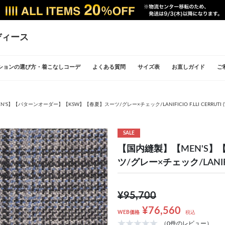
ディース
ションの選び方・着こなしコーデ
よくある質問
サイズ表
お直しガイド
ご
S】【パターンオーダー】【KSW】【春夏】スーツ/グレー×チェック/LANIFICIO F.LLI CERRUTI (W
SALE
【国内縫製】【MEN'S
ツ/グレー×チェック/LANIFICI
¥95,700
¥76,560
WEB価格
税込
（0件のレビュー）