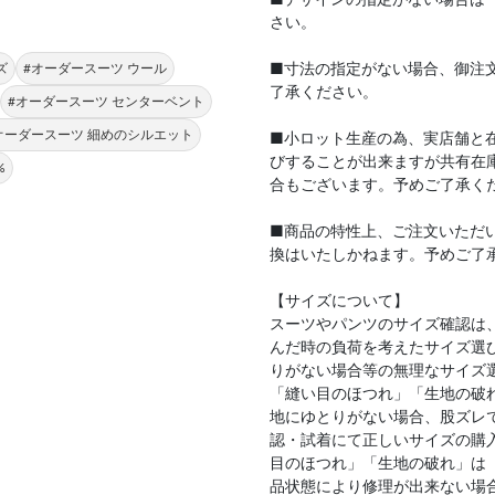
さい。
■寸法の指定がない場合、御注
ズ
#オーダースーツ ウール
了承ください。
#オーダースーツ センターベント
オーダースーツ 細めのシルエット
■小ロット生産の為、実店舗と
びすることが出来ますが共有在
%
合もございます。予めご了承く
■商品の特性上、ご注文いただ
換はいたしかねます。予めご了
【サイズについて】
スーツやパンツのサイズ確認は
んだ時の負荷を考えたサイズ選
りがない場合等の無理なサイズ
「縫い目のほつれ」「生地の破
地にゆとりがない場合、股ズレ
認・試着にて正しいサイズの購
目のほつれ」「生地の破れ」は
品状態により修理が出来ない場