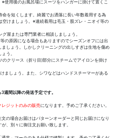
。※使用後のお風呂場にスーツをハンガーに掛けて置くこ
や寿命を短くします。綺麗でお洒落に長い年数着用する為
は空けましょう。※連続着用は毛玉・股ズレ・ニオイ等の
ニング屋または専門業者に相談しましょう。
い等の原因になる場合もありますのでシーズンオフには出
しましょう。しかしクリーニングの出しすぎは生地を傷め
しょう。
ンツのクリース（折り目)部分にスチームでアイロンを掛け
掛けましょう。また、シワなどはハンドスチーマーがある
ら3週間以降の発送予定です。
クレジットのみの販売
になります。予めご了承ください。
注文の場合お届けはパターンオーダーと同じお届けになり
すが、別々に御注文お願い致します。
「通常」マークのある仕様で縫製します。予めご了承くだ