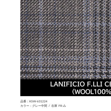
前の画像
品番：KSW-631224
カラー：グレー中間
/
在庫
FR:△