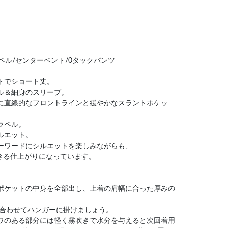
ラペル/センターベント/0タックパンツ
ットでショート丈。
ール＆細身のスリーブ。
ンに直線的なフロントラインと緩やかなスラントポケッ
ラペル。
シルエット。
キーワードにシルエットを楽しみながらも、
きる仕上がりになっています。
はポケットの中身を全部出し、上着の肩幅に合った厚みの
)を合わせてハンガーに掛けましょう。
シワのある部分には軽く霧吹きで水分を与えると次回着用