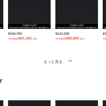
¥106,700
¥111,100
¥
¥85,360
¥88,880
WEB価格
税込
WEB価格
税込
W
もっと見る
す