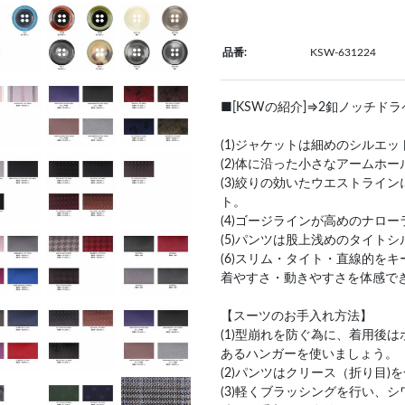
品番:
KSW-631224
■[KSWの紹介]⇒2釦ノッチド
(1)ジャケットは細めのシルエ
(2)体に沿った小さなアームホ
(3)絞りの効いたウエストライ
ト。
(4)ゴージラインが高めのナロー
(5)パンツは股上浅めのタイト
(6)スリム・タイト・直線的を
着やすさ・動きやすさを体感で
【スーツのお手入れ方法】
(1)型崩れを防ぐ為に、着用後
あるハンガーを使いましょう。
(2)パンツはクリース（折り目
(3)軽くブラッシングを行い、