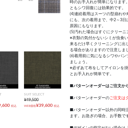
時のお手入れが簡単になります
ともシワ回復には効果的です。
(4)連続着用はスーツの型崩れ
にも、次の着用まで、中2～3日
原因にもなります。
(5)汚れた場合はすぐにクリー
※衣類の気付かないシミが虫食
来るだけ早くクリーニングに出
る場合がありますので注意しま
(6)着用前に気になるシワやパ
ましょう。
※必ずあて布をしてアイロンを
とお手入れが簡単です。
■
パターンオーダーはご注文か
T
SUIT SELECT
■パターンオーダーの
ご注文は
¥49,500
9,600
¥39,600
税込
WEB価格
税込
■パターンオーダー以外の同時
ます。お急ぎの場合、お手数で
■デザインの指定がない場合は