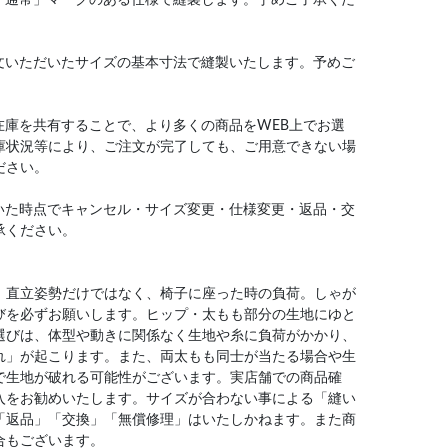
文いただいたサイズの基本寸法で縫製いたします。予めご
在庫を共有することで、より多くの商品をWEB上でお選
庫状況等により、ご注文が完了しても、ご用意できない場
ださい。
いた時点でキャンセル・サイズ変更・仕様変更・返品・交
承ください。
、直立姿勢だけではなく、椅子に座った時の負荷。しゃが
びを必ずお願いします。ヒップ・太もも部分の生地にゆと
選びは、体型や動きに関係なく生地や糸に負荷がかかり、
れ」が起こります。また、両太もも同士が当たる場合や生
で生地が破れる可能性がございます。実店舗での商品確
入をお勧めいたします。サイズが合わない事による「縫い
「返品」「交換」「無償修理」はいたしかねます。また商
合もございます。