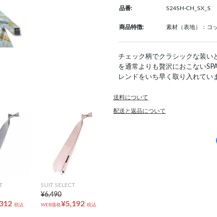
品番:
S24SH-CH_SX_S
商品特徴:
素材（表地）：コット
チェック柄でクラシックな装い
を通常よりも贅沢におこないSP
レンドをいち早く取り入れてい
送料について
配送と返品について
T
SUIT SELECT
¥6,490
,312
¥5,192
税込
WEB価格
税込