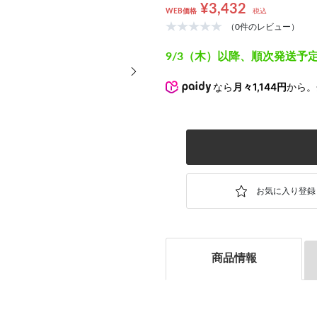
¥3,432
WEB価格
税込
（0件のレビュー）
9/3（木）以降、順次発送予
次の画像
なら
月々1,144円
から
商品情報