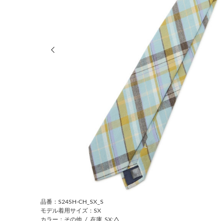
前の画像
品番：S24SH-CH_SX_S
モデル着用サイズ：SX
カラー：その他
/
在庫
SX:△