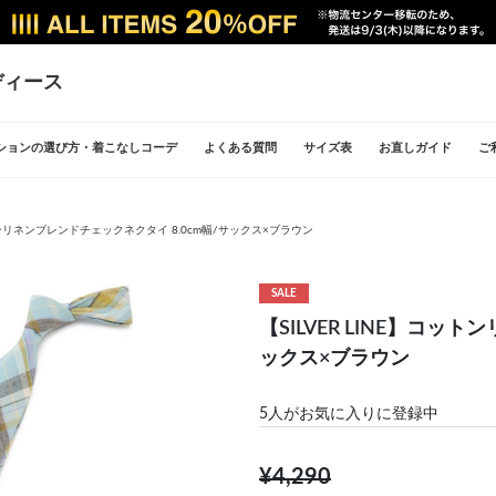
ディース
ションの選び方・着こなしコーデ
よくある質問
サイズ表
お直しガイド
ご
ットンリネンブレンドチェックネクタイ 8.0cm幅/サックス×ブラウン
SALE
【SILVER LINE】コッ
ックス×ブラウン
5
人がお気に入りに登録中
¥4,290