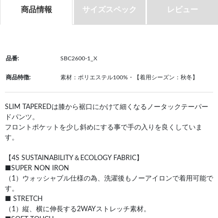
商品情報
サイズスペック
レビュー
品番:
SBC2600-1_X
商品特徴:
素材：ポリエステル100%・【着用シーズン：秋冬】
SLIM TAPEREDは膝から裾口にかけて細くなるノータックテーパー
ドパンツ。
フロントポケットを少し斜めにする事で手の入りを良くしていま
す。
【4S SUSTAINABILITY＆ECOLOGY FABRIC】
■SUPER NON IRON
（1）ウォッシャブル仕様の為、洗濯後もノーアイロンで着用可能で
す。
■ STRETCH
（1）縦、横に伸長する2WAYストレッチ素材。