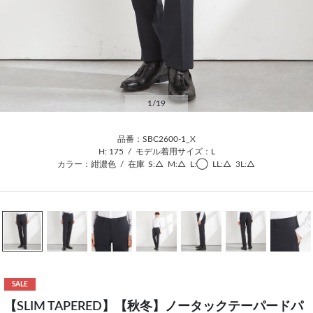
1
/19
品番：SBC2600-1_X
H: 175
/
モデル着用サイズ：L
カラー：紺濃色
/
在庫
S:△
M:△
L:◯
LL:△
3L:△
SALE
【SLIM TAPERED】【秋冬】ノータックテーパードパ