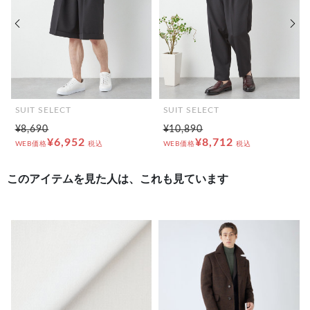
前の画像
次の
SUIT SELECT
SUIT SELECT
¥8,690
¥10,890
¥6,952
¥8,712
WEB価格
税込
WEB価格
税込
このアイテムを見た人は、これも見ています