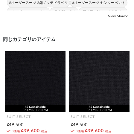
#オーダースーツ 2釦ノッチドラペル
#オーダースーツ センターベント
#オーダースーツ スリム
#日本製 スリム
#日本製 2釦ノッチドラペル
View More
同じカテゴリのアイテム
前の画像
次の
SUIT SELECT
SUIT SELECT
¥49,500
¥49,500
¥39,600
¥39,600
WEB価格
税込
WEB価格
税込