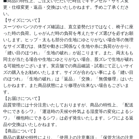
■商品の特性上、ご注文いただいた時点でキャンセル・サイズ変
更・仕様変更・返品・交換はいたしかねます。予めご了承くださ
い。
【サイズについて】
スーツやパンツのサイズ確認は、直立姿勢だけではなく、椅子に座
った時の負荷。しゃがんだ時の負荷を考えたサイズ選びを必ずお願
いします。ヒップ・太もも部分の生地にゆとりがない場合等の無理
なサイズ選びは、体型や動きに関係なく生地や糸に負荷がかかり、
「縫い目のほつれ」「生地の破れ」が起こります。また、両太もも
同士が当たる場合や生地にゆとりがない場合、股ズレで生地が破れ
る可能性がございます。実店舗での商品確認・試着にて正しいサイ
ズの購入をお勧めいたします。サイズが合わない事による「縫い目
のほつれ」「生地の破れ」は「返品」「交換」「無償修理」はいた
しかねます。また商品状態により修理が出来ない場合もございま
す。
【お届けについて】
品質管理には十分注意いたしておりますが、商品の特性上、「配送
中にできるシワ」「運送時の天候や外気よる湿度等の変化によるシ
ワ」「梱包時にできるシワ」は必ず発生いたします。シワによる返
品や交換はいたしかねます。
【商品について】
商品の素材や特性により、「使用上の注意事項」「保管方法の注意