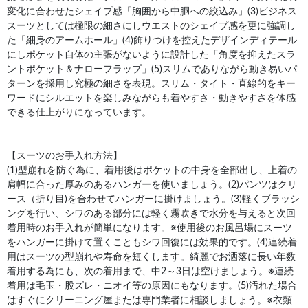
変化に合わせたシェイプ感「胸囲から中胴への絞込み」(3)ビジネス
スーツとしては極限の細さにしウエストのシェイプ感を更に強調し
た「細身のアームホール」(4)飾りつけを控えたデザインディテール
にしポケット自体の主張がないように設計した「角度を抑えたスラ
ントポケット＆ナローフラップ」(5)スリムでありながら動き易いパ
ターンを採用し究極の細さを表現。スリム・タイト・直線的をキー
ワードにシルエットを楽しみながらも着やすさ・動きやすさを体感
できる仕上がりになっています。
【スーツのお手入れ方法】
(1)型崩れを防ぐ為に、着用後はポケットの中身を全部出し、上着の
肩幅に合った厚みのあるハンガーを使いましょう。(2)パンツはクリ
ース（折り目)を合わせてハンガーに掛けましょう。(3)軽くブラッシ
ングを行い、シワのある部分には軽く霧吹きで水分を与えると次回
着用時のお手入れが簡単になります。※使用後のお風呂場にスーツ
をハンガーに掛けて置くこともシワ回復には効果的です。(4)連続着
用はスーツの型崩れや寿命を短くします。綺麗でお洒落に長い年数
着用する為にも、次の着用まで、中2～3日は空けましょう。※連続
着用は毛玉・股ズレ・ニオイ等の原因にもなります。(5)汚れた場合
はすぐにクリーニング屋または専門業者に相談しましょう。※衣類