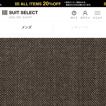
ガイド
ログイン
メニュー
メンズ
レディース
前の画像
次