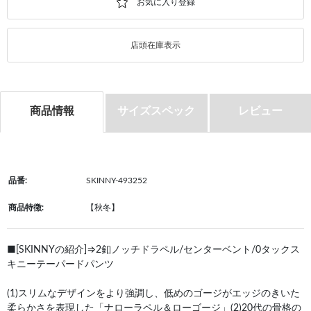
店頭在庫表示
商品情報
サイズスペック
レビュー
品番:
SKINNY-493252
商品特徴:
【秋冬】
■[SKINNYの紹介]⇒2釦ノッチドラペル/センターベント/0タックス
キニーテーパードパンツ
(1)スリムなデザインをより強調し、低めのゴージがエッジのきいた
柔らかさを表現した「ナローラペル＆ローゴージ」(2)20代の骨格の