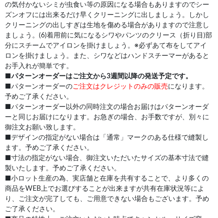
の気付かないシミが虫食い等の原因になる場合もありますのでシー
ズンオフには出来るだけ早くクリーニングに出しましょう。しかし
クリーニングの出しすぎは生地を傷める場合がありますので注意し
ましょう。(6)着用前に気になるシワやパンツのクリース（折り目)部
分にスチームでアイロンを掛けましょう。※必ずあて布をしてアイ
ロンを掛けましょう。また、シワなどはハンドスチーマーがあると
お手入れが簡単です。
■
パターンオーダーはご注文から3週間以降の発送予定です。
■パターンオーダーの
ご注文はクレジットのみの販売
になります。
予めご了承ください。
■パターンオーダー以外の同時注文の場合お届けはパターンオーダ
ーと同じお届けになります。お急ぎの場合、お手数ですが、別々に
御注文お願い致します。
■デザインの指定がない場合は「通常」マークのある仕様で縫製し
ます。予めご了承ください。
■寸法の指定がない場合、御注文いただいたサイズの基本寸法で縫
製いたします。予めご了承ください。
■小ロット生産の為、実店舗と在庫を共有することで、より多くの
商品をWEB上でお選びすることが出来ますが共有在庫状況等によ
り、ご注文が完了しても、ご用意できない場合もございます。予め
ご了承ください。