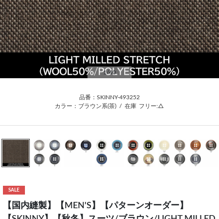
1
/40
品番：SKINNY-493252
カラー：ブラウン系(茶)
/
在庫
フリー:△
SALE
【国内縫製】【MEN'S】【パターンオーダー】