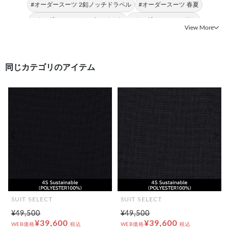
#オーダースーツ 2釦ノッチドラペル
#オーダースーツ 春夏
#オーダースーツ センターベント
#オーダースーツ スリム
View More
#日本製 スリム
同じカテゴリのアイテム
前の画像
次の
SUIT SELECT
SUIT SELECT
¥49,500
¥49,500
¥39,600
¥39,600
WEB価格
税込
WEB価格
税込