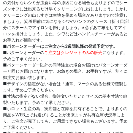
の気付かないシミが虫食い等の原因になる場合もありますのでシー
ズンオフには出来るだけ早くクリーニングに出しましょう。しかし
クリーニングの出しすぎは生地を傷める場合がありますので注意し
ましょう。(6)着用前に気になるシワやパンツのクリース（折り目)部
分にスチームでアイロンを掛けましょう。※必ずあて布をしてアイ
ロンを掛けましょう。また、シワなどはハンドスチーマーがあると
お手入れが簡単です。
■
パターンオーダーはご注文から3週間以降の発送予定です。
■パターンオーダーの
ご注文はクレジットのみの販売
になります。
予めご了承ください。
■パターンオーダー以外の同時注文の場合お届けはパターンオーダ
ーと同じお届けになります。お急ぎの場合、お手数ですが、別々に
御注文お願い致します。
■デザインの指定がない場合は「通常」マークのある仕様で縫製し
ます。予めご了承ください。
■寸法の指定がない場合、御注文いただいたサイズの基本寸法で縫
製いたします。予めご了承ください。
■小ロット生産の為、実店舗と在庫を共有することで、より多くの
商品をWEB上でお選びすることが出来ますが共有在庫状況等によ
り、ご注文が完了しても、ご用意できない場合もございます。予め
ご了承ください。