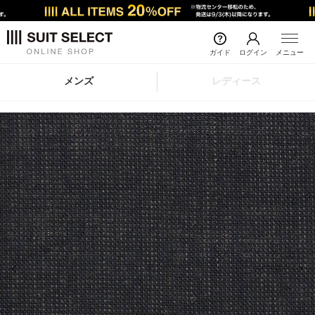
ガイド
ログイン
メニュー
メンズ
レディース
前の画像
次