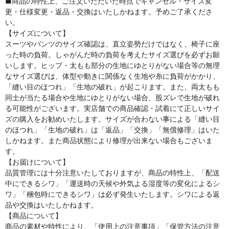
■商品の特性上、ご注文いただいた時点でキャンセル・サイズ変
更・仕様変更・返品・交換はいたしかねます。予めご了承くださ
い。
【サイズについて】
スーツやパンツのサイズ確認は、直立姿勢だけではなく、椅子に座
った時の負荷。しゃがんだ時の負荷を考えたサイズ選びを必ずお願
いします。ヒップ・太もも部分の生地にゆとりがない場合等の無理
なサイズ選びは、体型や動きに関係なく生地や糸に負荷がかかり、
「縫い目のほつれ」「生地の破れ」が起こります。また、両太もも
同士が当たる場合や生地にゆとりがない場合、股ズレで生地が破れ
る可能性がございます。実店舗での商品確認・試着にて正しいサイ
ズの購入をお勧めいたします。サイズが合わない事による「縫い目
のほつれ」「生地の破れ」は「返品」「交換」「無償修理」はいた
しかねます。また商品状態により修理が出来ない場合もございま
す。
【お届けについて】
品質管理には十分注意いたしておりますが、商品の特性上、「配送
中にできるシワ」「運送時の天候や外気よる湿度等の変化によるシ
ワ」「梱包時にできるシワ」は必ず発生いたします。シワによる返
品や交換はいたしかねます。
【商品について】
商品の素材や特性により、「使用上の注意事項」「保管方法の注意