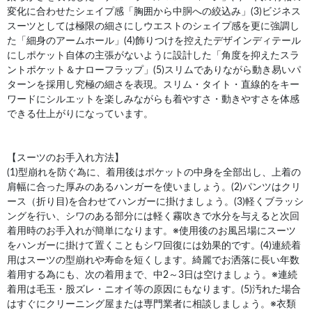
変化に合わせたシェイプ感「胸囲から中胴への絞込み」(3)ビジネス
スーツとしては極限の細さにしウエストのシェイプ感を更に強調し
た「細身のアームホール」(4)飾りつけを控えたデザインディテール
にしポケット自体の主張がないように設計した「角度を抑えたスラ
ントポケット＆ナローフラップ」(5)スリムでありながら動き易いパ
ターンを採用し究極の細さを表現。スリム・タイト・直線的をキー
ワードにシルエットを楽しみながらも着やすさ・動きやすさを体感
できる仕上がりになっています。
【スーツのお手入れ方法】
(1)型崩れを防ぐ為に、着用後はポケットの中身を全部出し、上着の
肩幅に合った厚みのあるハンガーを使いましょう。(2)パンツはクリ
ース（折り目)を合わせてハンガーに掛けましょう。(3)軽くブラッシ
ングを行い、シワのある部分には軽く霧吹きで水分を与えると次回
着用時のお手入れが簡単になります。※使用後のお風呂場にスーツ
をハンガーに掛けて置くこともシワ回復には効果的です。(4)連続着
用はスーツの型崩れや寿命を短くします。綺麗でお洒落に長い年数
着用する為にも、次の着用まで、中2～3日は空けましょう。※連続
着用は毛玉・股ズレ・ニオイ等の原因にもなります。(5)汚れた場合
はすぐにクリーニング屋または専門業者に相談しましょう。※衣類