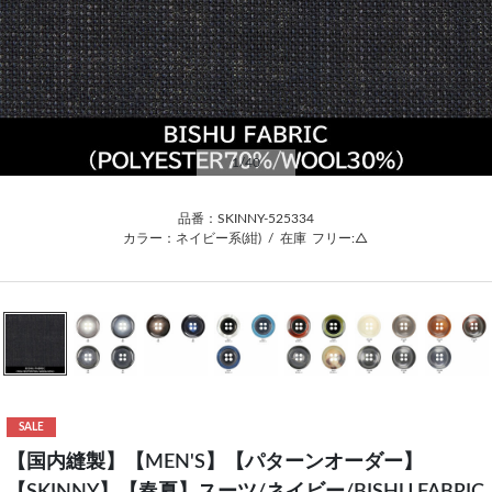
1
/40
品番：SKINNY-525334
カラー：ネイビー系(紺)
/
在庫
フリー:△
SALE
【国内縫製】【MEN'S】【パターンオーダー】