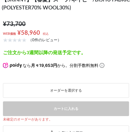
【SKINNY】【春夏】スーツ/ネイビー/BISHU FABRIC
(POLYESTER70% WOOL30%)
¥73,700
¥58,960
WEB価格
税込
（0件のレビュー）
ご注文から3週間以降の発送予定です。
なら
月々19,653円
から。分割手数料無料
オーダーを選択する
カートに入れる
未確定のオーダーがあります。