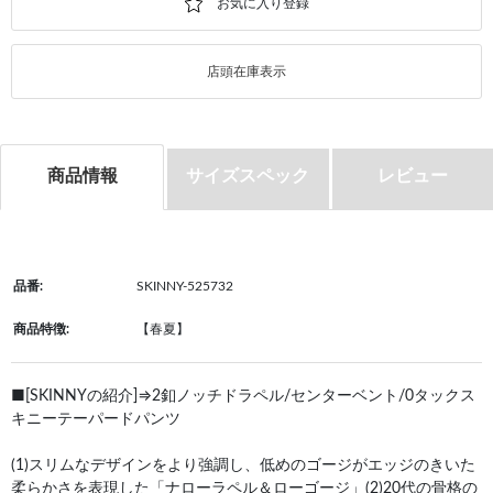
店頭在庫表示
商品情報
サイズスペック
レビュー
品番:
SKINNY-525732
商品特徴:
【春夏】
■[SKINNYの紹介]⇒2釦ノッチドラペル/センターベント/0タックス
キニーテーパードパンツ
(1)スリムなデザインをより強調し、低めのゴージがエッジのきいた
柔らかさを表現した「ナローラペル＆ローゴージ」(2)20代の骨格の