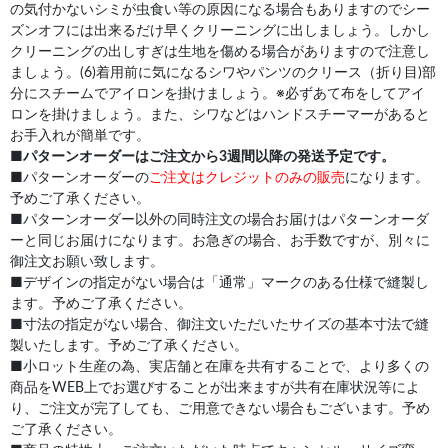
の気付かないシミが虫食い等の原因になる場合もありますのでシー
ズンオフには出来るだけ早くクリーニングに出しましょう。しかし
クリーニングの出しすぎは生地を傷める場合がありますので注意し
ましょう。(6)着用前に気になるシワやパンツのクリース（折り目)部
分にスチームでアイロンを掛けましょう。※必ずあて布をしてアイ
ロンを掛けましょう。また、シワなどはハンドスチーマーがあると
お手入れが簡単です。
■
パターンオーダーはご注文から3週間以降の発送予定です。
■パターンオーダーの
ご注文はクレジットのみの販売
になります。
予めご了承ください。
■パターンオーダー以外の同時注文の場合お届けはパターンオーダ
ーと同じお届けになります。お急ぎの場合、お手数ですが、別々に
御注文お願い致します。
■デザインの指定がない場合は「通常」マークのある仕様で縫製し
ます。予めご了承ください。
■寸法の指定がない場合、御注文いただいたサイズの基本寸法で縫
製いたします。予めご了承ください。
■小ロット生産の為、実店舗と在庫を共有することで、より多くの
商品をWEB上でお選びすることが出来ますが共有在庫状況等によ
り、ご注文が完了しても、ご用意できない場合もございます。予め
ご了承ください。