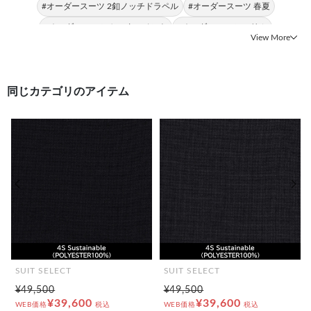
#オーダースーツ 2釦ノッチドラペル
#オーダースーツ 春夏
#オーダースーツ センターベント
#オーダースーツ スリム
View More
#日本製 スリム
#オーダースーツ 動きやすさ
同じカテゴリのアイテム
前の画像
次の
SUIT SELECT
SUIT SELECT
¥49,500
¥49,500
¥39,600
¥39,600
WEB価格
税込
WEB価格
税込