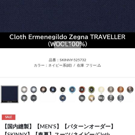
1
/40
品番：SKINNY-525732
カラー：ネイビー系(紺)
/
在庫
フリー:△
SALE
【国内縫製】【MEN'S】【パターンオーダー】