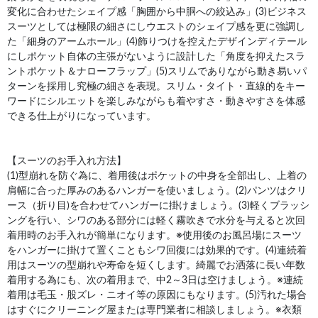
変化に合わせたシェイプ感「胸囲から中胴への絞込み」(3)ビジネス
スーツとしては極限の細さにしウエストのシェイプ感を更に強調し
た「細身のアームホール」(4)飾りつけを控えたデザインディテール
にしポケット自体の主張がないように設計した「角度を抑えたスラ
ントポケット＆ナローフラップ」(5)スリムでありながら動き易いパ
ターンを採用し究極の細さを表現。スリム・タイト・直線的をキー
ワードにシルエットを楽しみながらも着やすさ・動きやすさを体感
できる仕上がりになっています。
【スーツのお手入れ方法】
(1)型崩れを防ぐ為に、着用後はポケットの中身を全部出し、上着の
肩幅に合った厚みのあるハンガーを使いましょう。(2)パンツはクリ
ース（折り目)を合わせてハンガーに掛けましょう。(3)軽くブラッシ
ングを行い、シワのある部分には軽く霧吹きで水分を与えると次回
着用時のお手入れが簡単になります。※使用後のお風呂場にスーツ
をハンガーに掛けて置くこともシワ回復には効果的です。(4)連続着
用はスーツの型崩れや寿命を短くします。綺麗でお洒落に長い年数
着用する為にも、次の着用まで、中2～3日は空けましょう。※連続
着用は毛玉・股ズレ・ニオイ等の原因にもなります。(5)汚れた場合
はすぐにクリーニング屋または専門業者に相談しましょう。※衣類