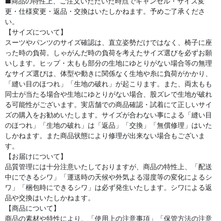
■商品の特性上、ご注文いただいた時点でキャンセル・サイズ変
更・仕様変更・返品・交換はいたしかねます。予めご了承くださ
い。
【サイズについて】
スーツやパンツのサイズ確認は、直立姿勢だけではなく、椅子に座
った時の負荷。しゃがんだ時の負荷を考えたサイズ選びを必ずお願
いします。ヒップ・太もも部分の生地にゆとりがない場合等の無理
なサイズ選びは、体型や動きに関係なく生地や糸に負荷がかかり、
「縫い目のほつれ」「生地の破れ」が起こります。また、両太もも
同士が当たる場合や生地にゆとりがない場合、股ズレで生地が破れ
る可能性がございます。実店舗での商品確認・試着にて正しいサイ
ズの購入をお勧めいたします。サイズが合わない事による「縫い目
のほつれ」「生地の破れ」は「返品」「交換」「無償修理」はいた
しかねます。また商品状態により修理が出来ない場合もございま
す。
【お届けについて】
品質管理には十分注意いたしておりますが、商品の特性上、「配送
中にできるシワ」「運送時の天候や外気よる湿度等の変化によるシ
ワ」「梱包時にできるシワ」は必ず発生いたします。シワによる返
品や交換はいたしかねます。
【商品について】
商品の素材や特性により、「使用上の注意事項」「保管方法の注意