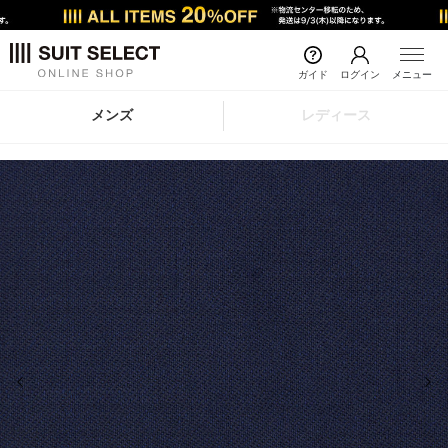
ガイド
ログイン
メニュー
メンズ
レディース
前の画像
次