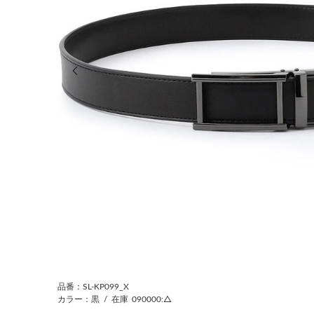
前の画像
品番：SL-KP099_X
カラー：黒
/
在庫
090000:△