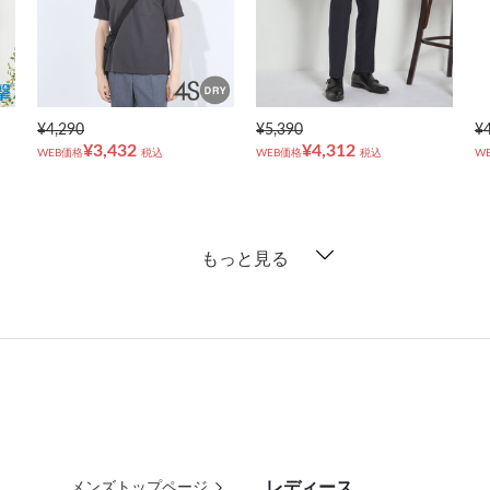
¥4,290
¥5,390
¥
¥3,432
¥4,312
WEB価格
税込
WEB価格
税込
W
もっと見る
レディース
メンズトップページ