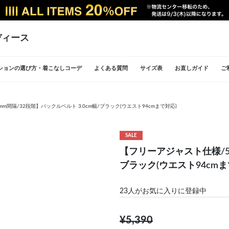
ディース
ションの選び方・着こなしコーデ
よくある質問
サイズ表
お直しガイド
ご
m間隔/32段階】バックルベルト 3.0cm幅/ブラック(ウエスト94cmまで対応)
SALE
【フリーアジャスト仕様/5m
ブラック(ウエスト94cmま
23
人がお気に入りに登録中
¥5,390