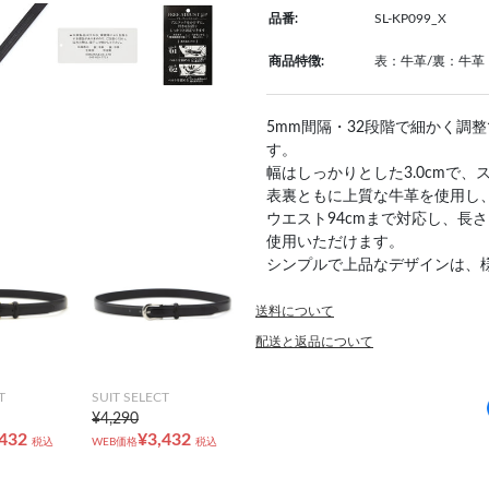
品番:
SL-KP099_X
商品特徴:
表：牛革/裏：牛革
5mm間隔・32段階で細かく調
す。
幅はしっかりとした3.0cmで
表裏ともに上質な牛革を使用し
ウエスト94cmまで対応し、長
使用いただけます。
シンプルで上品なデザインは、
送料について
配送と返品について
T
SUIT SELECT
¥4,290
,432
¥3,432
税込
WEB価格
税込