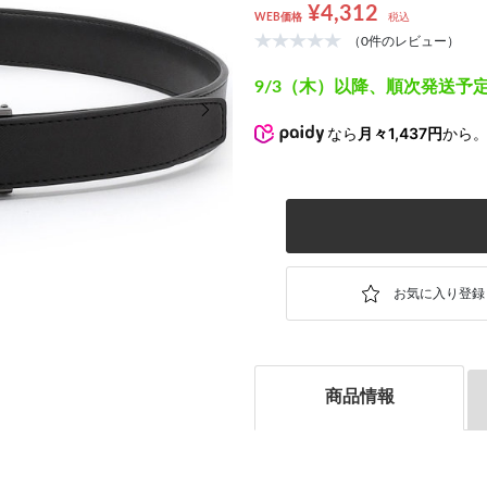
¥4,312
WEB価格
税込
（0件のレビュー）
9/3（木）以降、順次発送予
次の画像
なら
月々1,437円
から
商品情報