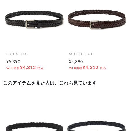
前の画像
次の
SUIT SELECT
SUIT SELECT
¥5,390
¥5,390
¥4,312
¥4,312
WEB価格
税込
WEB価格
税込
このアイテムを見た人は、これも見ています