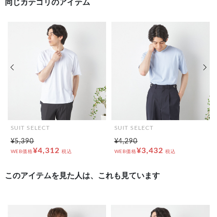
同じカテゴリのアイテム
前の画像
次の
SUIT SELECT
SUIT SELECT
¥5,390
¥4,290
¥4,312
¥3,432
WEB価格
税込
WEB価格
税込
このアイテムを見た人は、これも見ています