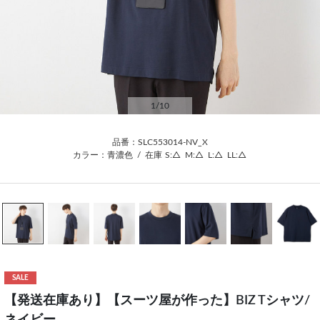
1
/10
品番：SLC553014-NV_X
カラー：青濃色
/
在庫
S:△
M:△
L:△
LL:△
SALE
【発送在庫あり】【スーツ屋が作った】BIZ Tシャツ/