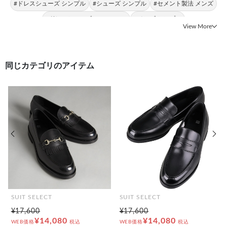
#ドレスシューズ シンプル
#シューズ シンプル
#セメント製法 メンズ
#ドレスシューズ SILVER LINE
#メンズ シンプル
View More
同じカテゴリのアイテム
前の画像
次の
SUIT SELECT
SUIT SELECT
¥17,600
¥17,600
¥14,080
¥14,080
WEB価格
税込
WEB価格
税込