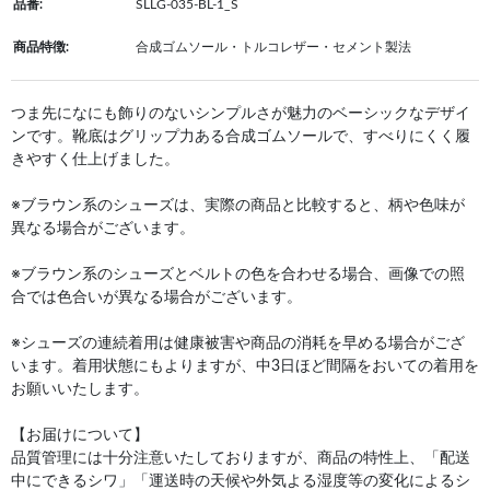
品番:
SLLG-035-BL-1_S
商品特徴:
合成ゴムソール・トルコレザー・セメント製法
つま先になにも飾りのないシンプルさが魅力のベーシックなデザイ
ンです。靴底はグリップ力ある合成ゴムソールで、すべりにくく履
きやすく仕上げました。
※ブラウン系のシューズは、実際の商品と比較すると、柄や色味が
異なる場合がございます。
※ブラウン系のシューズとベルトの色を合わせる場合、画像での照
合では色合いが異なる場合がございます。
※シューズの連続着用は健康被害や商品の消耗を早める場合がござ
います。着用状態にもよりますが、中3日ほど間隔をおいての着用を
お願いいたします。
【お届けについて】
品質管理には十分注意いたしておりますが、商品の特性上、「配送
中にできるシワ」「運送時の天候や外気よる湿度等の変化によるシ