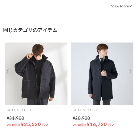
#トレンチコート 最短発送
#コート トレンチ
View More
同じカテゴリのアイテム
前の画像
次の
SUIT SELECT
SUIT SELECT
¥31,900
¥20,900
¥25,520
¥16,720
WEB価格
税込
WEB価格
税込