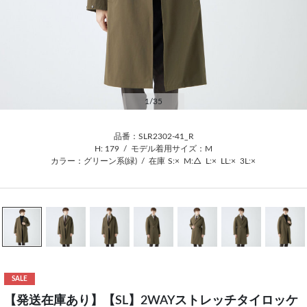
1
/35
品番：SLR2302-41_R
H: 179
/
モデル着用サイズ：M
カラー：グリーン系(緑)
/
在庫
S:×
M:△
L:×
LL:×
3L:×
SALE
【発送在庫あり】【SL】2WAYストレッチタイロッケ