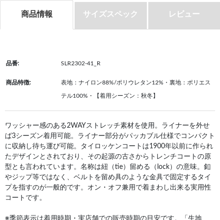
商品情報
サイズスペック
レビュー
品番:
SLR2302-41_R
商品特徴:
表地：ナイロン88%/ポリウレタン12%・裏地：ポリエス
テル100%・【着用シーズン：秋冬】
ワッシャー感のある2WAYストレッチ素材を使用。ライナーを外せ
ば3シーズン着用可能。ライナー部分がパッカブル仕様でコンパクト
に収納し待ち運び可能。タイロッケンコートは1900年以前に作られ
たデザインとされており、その起源の古さからトレンチコートの原
型とも言われています。名称は紐（tie）留める（lock）の意味。釦
やジップ等ではなく、ベルトを留め具のような金具で固定するタイ
プを指すのが一般的です。オン・オフ兼用で着まわし出来る実用性
コートです。
※季節表示は着用時期・実店舗での販売時期の目安です。「生地