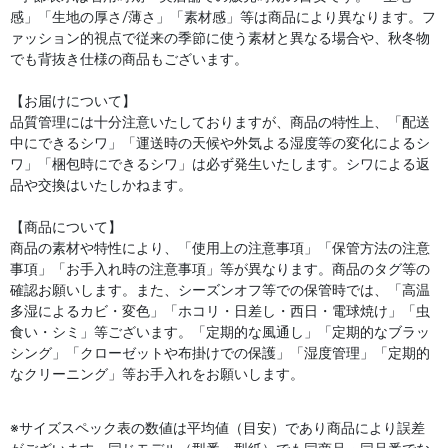
感」「生地の厚さ/薄さ」「素材感」等は商品により異なります。フ
ァッション的視点で従来の季節に使う素材と異なる場合や、秋冬物
でも背抜き仕様の商品もございます。
【お届けについて】
品質管理には十分注意いたしておりますが、商品の特性上、「配送
中にできるシワ」「運送時の天候や外気よる湿度等の変化によるシ
ワ」「梱包時にできるシワ」は必ず発生いたします。シワによる返
品や交換はいたしかねます。
【商品について】
商品の素材や特性により、「使用上の注意事項」「保管方法の注意
事項」「お手入れ時の注意事項」等が異なります。商品のタグ等の
確認お願いします。また、シーズンオフ等での保管時では、「高温
多湿によるカビ・変色」「ホコリ・日差し・西日・電球焼け」「虫
食い・シミ」等ございます。「定期的な風通し」「定期的なブラッ
シング」「クローゼットや布掛けでの保護」「湿度管理」「定期的
なクリーニング」等お手入れをお願いします。
※サイズスペック表の数値は平均値（目安）であり商品により誤差