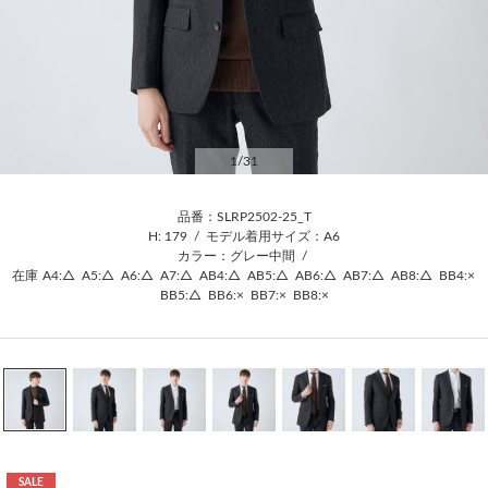
1
/31
品番：SLRP2502-25_T
H: 179
/
モデル着用サイズ：A6
カラー：グレー中間
/
在庫
A4:△
A5:△
A6:△
A7:△
AB4:△
AB5:△
AB6:△
AB7:△
AB8:△
BB4:×
BB5:△
BB6:×
BB7:×
BB8:×
SALE