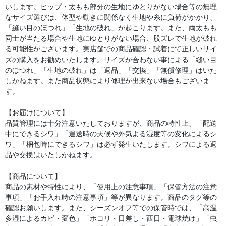
いします。ヒップ・太もも部分の生地にゆとりがない場合等の無理
なサイズ選びは、体型や動きに関係なく生地や糸に負荷がかかり、
「縫い目のほつれ」「生地の破れ」が起こります。また、両太もも
同士が当たる場合や生地にゆとりがない場合、股ズレで生地が破れ
る可能性がございます。実店舗での商品確認・試着にて正しいサイ
ズの購入をお勧めいたします。サイズが合わない事による「縫い目
のほつれ」「生地の破れ」は「返品」「交換」「無償修理」はいた
しかねます。また商品状態により修理が出来ない場合もございま
す。
【お届けについて】
品質管理には十分注意いたしておりますが、商品の特性上、「配送
中にできるシワ」「運送時の天候や外気よる湿度等の変化によるシ
ワ」「梱包時にできるシワ」は必ず発生いたします。シワによる返
品や交換はいたしかねます。
【商品について】
商品の素材や特性により、「使用上の注意事項」「保管方法の注意
事項」「お手入れ時の注意事項」等が異なります。商品のタグ等の
確認お願いします。また、シーズンオフ等での保管時では、「高温
多湿によるカビ・変色」「ホコリ・日差し・西日・電球焼け」「虫