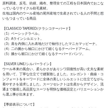
原料調達、反毛、紡績、織布、整理全ての工程を日本国内でおこな
っているリサイクル紡毛素材。
生地は国内のウール産地の尾州産地で生産されている人の手間と想
いもつまっている商品
【CLASSICO TAPERED/クラシコテーパード】
（1）ベーシックラペル。
（2）Aラインシルエット。
（3）肩を内側に入れ表地だけで袖付けしたマニカマッピーナ。
（4）二の腕から袖口にかけて細くなるテーパードアーム。
（5）膝から裾口にかけて細くなるテーパードパンツ。
【SILVER LINE/シルバーライン】
ウール本来の風合い、柔らかさがありシワ回復性が高い丈夫な素材
を用いて、丁寧な仕立てで縫製致しました。エレガント・曲線・コ
ンフォートをキーワードに全体の美しいシルエットに仕立てながら
着やすさを追求しました。スーツセレクトは生産からデザイン、流
通まで徹底し高品質なスーツを明快な価格設定とバリエーションか
ら選ぶ事が出来ます。
【季節表示について】