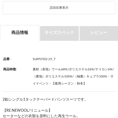
店頭在庫表示
商品情報
サイズスペック
レビュー
品番:
SLRP2502-25_T
商品特徴:
素材（表地）ウール68%/ポリエステル26%/ナイロン6%/
（裏地）ポリエステル100%/（袖裏）キュプラ100%・サ
イドベンツ・【着用シーズン：秋冬】
2釦シングル1タックテーパードパンツスーツです。
【RE:NEWOOL/リニュール】
セーターなどの衣類を原料にした再生ウール。