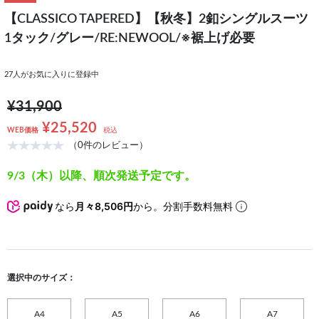
【CLASSICO TAPERED】【秋冬】2釦シングルスーツ
1タック/グレー/RE:NEWOOL/※裾上げ必要
27
人がお気に入りに登録中
¥31,900
¥25,520
WEB価格
税込
（0件のレビュー）
9/3（木）以降、順次発送予定です。
なら
月々8,506円
から。分割手数料無料
選択中のサイズ：
A4
A5
A6
A7