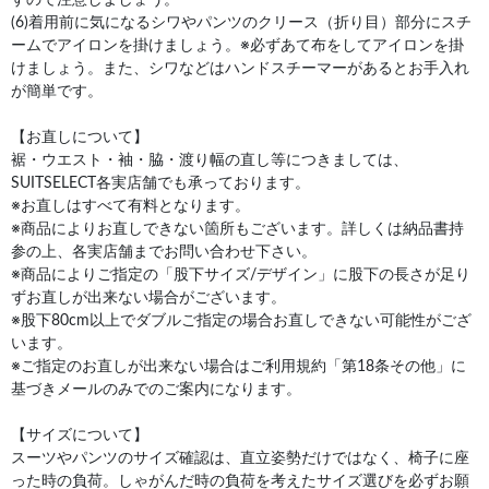
(6)着用前に気になるシワやパンツのクリース（折り目）部分にスチ
ームでアイロンを掛けましょう。※必ずあて布をしてアイロンを掛
けましょう。また、シワなどはハンドスチーマーがあるとお手入れ
が簡単です。
【お直しについて】
裾・ウエスト・袖・脇・渡り幅の直し等につきましては、
SUITSELECT各実店舗でも承っております。
※お直しはすべて有料となります。
※商品によりお直しできない箇所もございます。詳しくは納品書持
参の上、各実店舗までお問い合わせ下さい。
※商品によりご指定の「股下サイズ/デザイン」に股下の長さが足り
ずお直しが出来ない場合がございます。
※股下80cm以上でダブルご指定の場合お直しできない可能性がござ
います。
※ご指定のお直しが出来ない場合はご利用規約「第18条その他」に
基づきメールのみでのご案内になります。
【サイズについて】
スーツやパンツのサイズ確認は、直立姿勢だけではなく、椅子に座
った時の負荷。しゃがんだ時の負荷を考えたサイズ選びを必ずお願