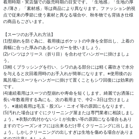
着用時期・実店舗での販売時期の目安です。「生地感」「生地の厚
さ/薄さ」「素材感」等は商品により異なります。ファッション的視
点で従来の季節に使う素材と異なる場合や、秋冬物でも背抜き仕様
の商品もございます。
【スーツのお手入れ方法】
(1)型崩れを防ぐ為に、着用後はポケットの中身を全部出し、上着の
肩幅に合った厚みのあるハンガーを使いましょう。
(2)パンツはクリース（折り目）を合わせてハンガーに掛けましょ
う。
(3)軽くブラッシングを行い、シワのある部分には軽く霧吹きで水分
を与えると次回着用時のお手入れが簡単になります。※使用後のお
風呂場にスーツをハンガーに掛けて置くこともシワ回復には効果的
です。
(4)連続着用はスーツの型崩れや寿命を短くします。綺麗でお洒落に
長い年数着用する為にも、次の着用まで、中2～3日は空けましょ
う。※連続着用は毛玉・股ズレ・ニオイ等の原因にもなります。
(5)汚れた場合はすぐにクリーニング屋または専門業者に相談しまし
ょう。※衣類の気付かないシミが虫食い等の原因になる場合もあり
ますのでシーズンオフには出来るだけ早くクリーニングに出しまし
ょう。しかしクリーニングの出しすぎは生地を傷める場合がありま
すので注意しましょう。