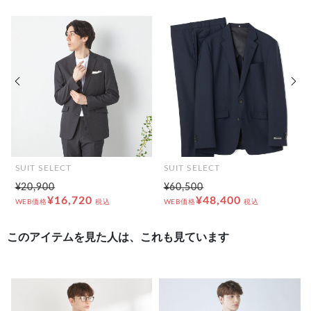
前の画像
次の
SUIT SELECT
SUIT SELECT
¥20,900
¥60,500
¥16,720
¥48,400
WEB価格
税込
WEB価格
税込
このアイテムを見た人は、これも見ています