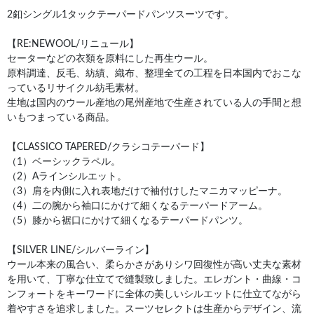
2釦シングル1タックテーパードパンツスーツです。
【RE:NEWOOL/リニュール】
セーターなどの衣類を原料にした再生ウール。
原料調達、反毛、紡績、織布、整理全ての工程を日本国内でおこな
っているリサイクル紡毛素材。
生地は国内のウール産地の尾州産地で生産されている人の手間と想
いもつまっている商品。
【CLASSICO TAPERED/クラシコテーパード】
（1）ベーシックラペル。
（2）Aラインシルエット。
（3）肩を内側に入れ表地だけで袖付けしたマニカマッピーナ。
（4）二の腕から袖口にかけて細くなるテーパードアーム。
（5）膝から裾口にかけて細くなるテーパードパンツ。
【SILVER LINE/シルバーライン】
ウール本来の風合い、柔らかさがありシワ回復性が高い丈夫な素材
を用いて、丁寧な仕立てで縫製致しました。エレガント・曲線・コ
ンフォートをキーワードに全体の美しいシルエットに仕立てながら
着やすさを追求しました。スーツセレクトは生産からデザイン、流