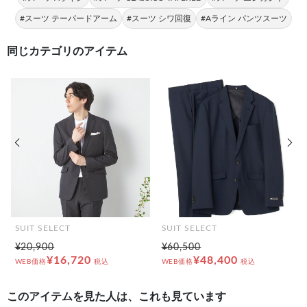
#スーツ テーパードアーム
#スーツ シワ回復
#Aライン パンツスーツ
同じカテゴリのアイテム
前の画像
次の
SUIT SELECT
SUIT SELECT
¥20,900
¥60,500
¥16,720
¥48,400
WEB価格
税込
WEB価格
税込
このアイテムを見た人は、これも見ています