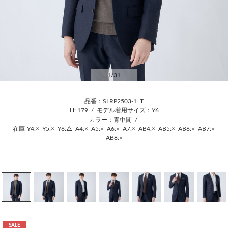
1
/31
品番：SLRP2503-1_T
H: 179
/
モデル着用サイズ：Y6
カラー：青中間
/
在庫
Y4:×
Y5:×
Y6:△
A4:×
A5:×
A6:×
A7:×
AB4:×
AB5:×
AB6:×
AB7:×
AB8:×
SALE