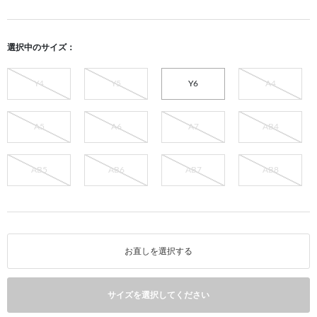
選択中のサイズ：
Y4
Y5
Y6
A4
A5
A6
A7
AB4
AB5
AB6
AB7
AB8
お直しを選択する
サイズを選択してください