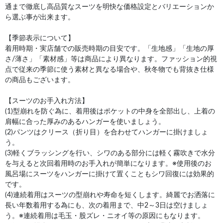
通まで徹底し高品質なスーツを明快な価格設定とバリエーションか
ら選ぶ事が出来ます。
【季節表示について】
着用時期・実店舗での販売時期の目安です。「生地感」「生地の厚
さ/薄さ」「素材感」等は商品により異なります。ファッション的視
点で従来の季節に使う素材と異なる場合や、秋冬物でも背抜き仕様
の商品もございます。
【スーツのお手入れ方法】
(1)型崩れを防ぐ為に、着用後はポケットの中身を全部出し、上着の
肩幅に合った厚みのあるハンガーを使いましょう。
(2)パンツはクリース（折り目）を合わせてハンガーに掛けましょ
う。
(3)軽くブラッシングを行い、シワのある部分には軽く霧吹きで水分
を与えると次回着用時のお手入れが簡単になります。※使用後のお
風呂場にスーツをハンガーに掛けて置くこともシワ回復には効果的
です。
(4)連続着用はスーツの型崩れや寿命を短くします。綺麗でお洒落に
長い年数着用する為にも、次の着用まで、中2～3日は空けましょ
う。※連続着用は毛玉・股ズレ・ニオイ等の原因にもなります。