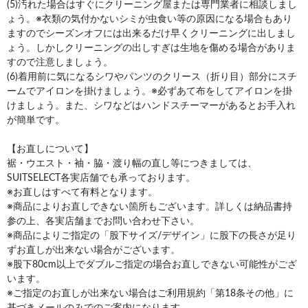
(5)汚れた場合はすぐにクリーニング屋または専門業者に相談しまし
ょう。※衣類の気付かないシミが虫食い等の原因になる場合もあり
ますのでシーズンオフには出来るだけ早くクリーニングに出しまし
ょう。しかしクリーニングの出しすぎは生地を傷める場合がありま
すので注意しましょう。
(6)着用前に気になるシワやパンツのクリース（折り目）部分にスチ
ームでアイロンを掛けましょう。※必ずあて布をしてアイロンを掛
けましょう。また、シワなどはハンドスチーマーがあるとお手入れ
が簡単です。
【お直しについて】
裾・ウエスト・袖・脇・渡り幅の直し等につきましては、
SUITSELECT各実店舗でも承っております。
※お直しはすべて有料となります。
※商品によりお直しできない箇所もございます。詳しくは納品書持
参の上、各実店舗までお問い合わせ下さい。
※商品によりご指定の「股下サイズ/デザイン」に股下の長さが足り
ずお直しが出来ない場合がございます。
※股下80cm以上でダブルご指定の場合お直しできない可能性がござ
います。
※ご指定のお直しが出来ない場合はご利用規約「第18条その他」に
基づきメールのみでのご案内になります。