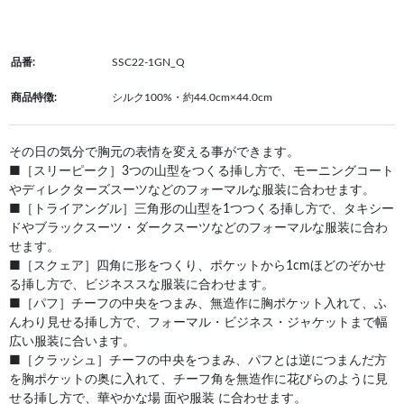
品番:
SSC22-1GN_Q
商品特徴:
シルク100%・約44.0cm×44.0cm
その日の気分で胸元の表情を変える事ができます。
■［スリーピーク］3つの山型をつくる挿し方で、モーニングコート
やディレクターズスーツなどのフォーマルな服装に合わせます。
■［トライアングル］三角形の山型を1つつくる挿し方で、タキシー
ドやブラックスーツ・ダークスーツなどのフォーマルな服装に合わ
せます。
■［スクェア］四角に形をつくり、ポケットから1cmほどのぞかせ
る挿し方で、ビジネススな服装に合わせます。
■［パフ］チーフの中央をつまみ、無造作に胸ポケット入れて、ふ
んわり見せる挿し方で、フォーマル・ビジネス・ジャケットまで幅
広い服装に合います。
■［クラッシュ］チーフの中央をつまみ、パフとは逆につまんだ方
を胸ポケットの奥に入れて、チーフ角を無造作に花びらのように見
せる挿し方で、華やかな場 面や服装 に合わせます。