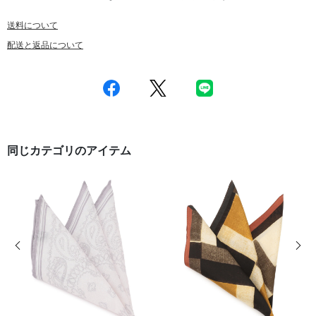
送料について
配送と返品について
同じカテゴリのアイテム
前の画像
次の