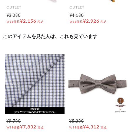
OUTLET
OUTLET
¥3,080
¥4,180
¥2,156
¥2,926
WEB価格
税込
WEB価格
税込
このアイテムを見た人は、これも見ています
¥9,790
¥5,390
¥7,832
¥4,312
WEB価格
税込
WEB価格
税込