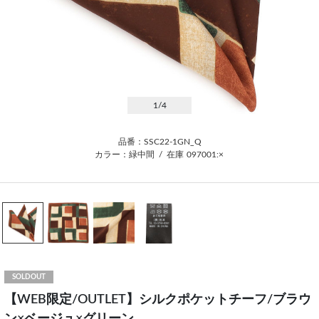
1
/4
品番：SSC22-1GN_Q
カラー：緑中間
/
在庫
097001:×
SOLDOUT
【WEB限定/OUTLET】シルクポケットチーフ/ブラウ