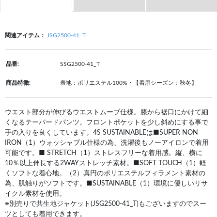
関連アイテム：
JSG2500-41_T
品番:
SSG2500-41_T
商品特徴:
表地：ポリエステル100%・【着用シーズン：秋冬】
ウエスト部分が伸びるウエストムーブ仕様。膝から裾口にかけて細
くなるテーパードパンツ。フロントポケットを少し斜めにする事で
手の入りを良くしています。4S SUSTAINABLEは■SUPER NON
IRON（1）ウォッシャブル仕様の為、洗濯後もノーアイロンで着用
可能です。■ STRETCH（1）ストレスフリーな着用感。縦、横に
10％以上伸長する2WAYストレッチ素材。■SOFT TOUCH（1）軽
くソフトな着心地。（2）真円のポリエステルフィラメント素材の
為、肌触りがソフトです。■SUSTAINABLE（1）環境に優しいリサ
イクル素材を使用。
※別売りで共生地ジャケット(JSG2500-41_T)もございますのでスー
ツとしても着用できます。