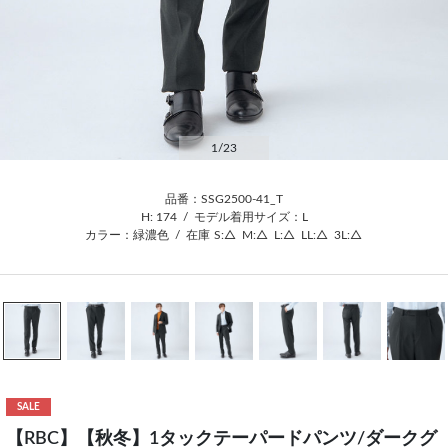
1
/23
品番：SSG2500-41_T
H: 174
/
モデル着用サイズ：L
カラー：緑濃色
/
在庫
S:△
M:△
L:△
LL:△
3L:△
SALE
【RBC】【秋冬】1タックテーパードパンツ/ダークグ