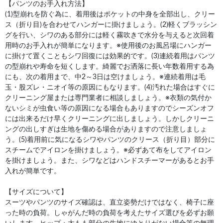
【パンツのお手入れ方法】
(1)型崩れを防ぐ為に、着用後はポケットの中身を全部出し、クリー
ス（折り目)を合わせてハンガーに掛けましょう。(2)軽くブラッシン
グを行い、シワのある部分には軽く霧吹きで水分を与えると次回着
用時のお手入れが簡単になります。※使用後のお風呂場にハンガー
に掛けて置くこともシワ回復には効果的です。(3)連続着用はパンツ
の型崩れや寿命を短くします。綺麗でお洒落に長い年数着用する為
にも、次の着用まで、中2～3日は空けましょう。※連続着用は毛
玉・股ズレ・ニオイ等の原因にもなります。(4)汚れた場合はすぐに
クリーニング屋または専門業者に相談しましょう。※衣類の気付か
ないシミが虫食い等の原因になる場合もありますのでシーズンオフ
には出来るだけ早くクリーニングに出しましょう。しかしクリーニ
ングの出しすぎは生地を傷める場合がありますので注意しましょ
う。(5)着用前に気になるシワやパンツのクリース（折り目）部分に
スチームでアイロンを掛けましょう。※必ずあて布をしてアイロン
を掛けましょう。また、シワなどはハンドスチーマーがあるとお手
入れが簡単です。
【サイズについて】
スーツやパンツのサイズ確認は、直立姿勢だけではなく、椅子に座
った時の負荷。しゃがんだ時の負荷を考えたサイズ選びを必ずお願