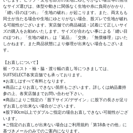
いします。ヒップ・太もも部分の生地にゆとりがない場合等の無理
なサイズ選びは、体型や動きに関係なく生地や糸に負荷がかかり、
「縫い目のほつれ」「生地の破れ」が起こります。また、両太もも
同士が当たる場合や生地にゆとりがない場合、股ズレで生地が破れ
る可能性がございます。実店舗での商品確認・試着にて正しいサイ
ズの購入をお勧めいたします。サイズが合わない事による「縫い目
のほつれ」「生地の破れ」は「返品」「交換」「無償修理」はいた
しかねます。また商品状態により修理が出来ない場合もございま
す。
【お直しについて】
裾・ウエスト・袖・脇・渡り幅の直し等につきましては、
SUITSELECT各実店舗でも承っております。
※お直しはすべて有料となります。
※商品によりお直しできない箇所もございます。詳しくは納品書持
参の上、各実店舗までお問い合わせ下さい。
※商品によりご指定の「股下サイズ/デザイン」に股下の長さが足り
ずお直しが出来ない場合がございます。
※股下80cm以上でダブルご指定の場合お直しできない可能性がござ
います。
※ご指定のお直しが出来ない場合はご利用規約「第18条その他」に
基づきメールのみでのご案内になります。