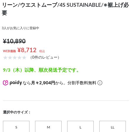
リーン/ウエストムーブ/4S SUSTAINABLE/※裾上げ必
要
3
人がお気に入りに登録中
¥10,890
¥8,712
WEB価格
税込
（0件のレビュー）
9/3（木）以降、順次発送予定です。
なら
月々2,904円
から。分割手数料無料
選択中のサイズ：
S
M
L
LL